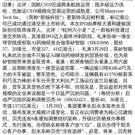
旧事）点评：国航C919完成两条航路运营，既丰硕运力供
给，也验证C919规模化贸易运营的成熟度。公司Manycore
Tech Inc。（简称“群核科技”）更新聆讯后材料集，标记着公
司已成功通过港交所上市聆讯。本次IPO由摩根大通和建银国
际担任联席保荐人。点评：“杭州六小龙 ” 之一群核科技通过
港交所聆讯，其港股IPO迈入最终冲刺阶段。礼来告竣一项全
球管线授权取AI药物研发合做英矽智能（HK03696，股价
57。20港元，市值327。41亿港元）、礼来3月29日，英矽智能
礼来此次合做不只验证AI驱动药物研发的贸易价值，也为英
矽智能带来资金取资本。雀巢：欧洲食物巨头雀巢上周六披
露，近期欧洲发生一路货运盗窃案，一辆运输12吨KitKat巧克
力的卡车被盗，整车货色。公司暗示，这辆载有413793根新系
列巧克力棒的卡车分开意大利出产工场运往波兰后被盗。目
前，货车及其货色仍然下落不明。但现实是，货运盗窃对所有
规模的企业来说都是一个日益严沉的问题。”（每经分析）启
动严沉组织架构调整贝壳-W（HK02423，股价40。36港元，
市值1372亿港元）：3月29日，集团董事长彭永东发布全员
信，颁布发表大规模计谋变化，旨正在以消费者为核心沉建组
织。贝壳连发8条通知调整组织架构，升级社区栖身办事模
式，先行落地。办理岗名称将客户放“C位”，提示办理干部关
心客户办事。彭永东称贝壳“没有选择”，必需。将来，贝壳将