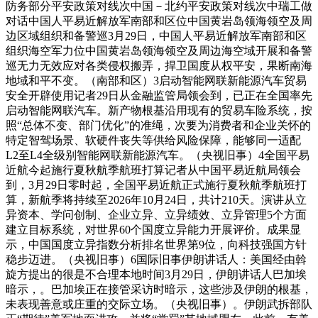
防务部分平安政策对线次中国－北约平安政策对线次中瑞工做
对话中国人平易近解放军南部和区位中国黄岩岛领海领空及周
边区域组织和备警巡3月29日，中国人平易近解放军南部和区
组织海空军力位中国黄岩岛领海领空及周边海空域开展和备警
巡无力无效应对各类侵权搬弄，捍卫国度从权平安，果断南海
地域和平不变。（南部和区）3启动智能网联新能源汽车贸易
安全开辟使用记者29日从金融监管局领会到，已正在全国率先
启动智能网联汽车。新产物根基沿用现有的贸易车险系统，按
照“总体不变、部门优化”的准绳，次要为消费者和企业关怀的
特定智驾场景、软硬件丧失等供给风险保障，能够同一适配
L2至L4全级别智能网联新能源汽车。（央视旧事）4全国平易
近航今起施行夏秋航季航班打算记者从中国平易近航局领会
到，3月29日零时起，全国平易近航正式施行夏秋航季航班打
算，新航季将持续至2026年10月24日，共计210天。演讲从立
异资本、学问创制、企业立异、立异绩效、立异管理5个方面
建立目标系统，对世界60个国度立异能力开展评价。成果显
示，中国国度立异指数分析排名世界第9位，向科技强国方针
稳步迈进。（央视旧事）6国际旧事伊朗讲话人：美国经由斡
旋方提出的很是不合理本地时间3月29日，伊朗讲话人巴加埃
暗示，。巴加埃正在接管采访时暗示，这些涉及伊朗的根基，
未表现善意或庄重的交际立场。（央视旧事）。伊朗武拆部队