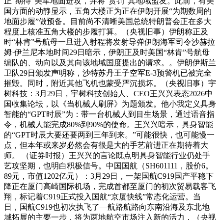
正“期待”美军地面进攻，并将“赏罚”其地域盟友。此前，有美
国方面的动静显示，五角大楼正为正在伊朗开展“为期数周的
地面步履”做预备。目前尚不清晰美国总统特朗普会正在多大
程度上核准五角大楼的步履打算。（央视旧事）伊朗称正及
时“林肯”号航母一旦进入射程将发射导弹伊朗海军司令沙赫拉
姆·伊兰尼本地时间29日暗示，伊朗正及时美国“林肯”号航母
编队的、动向以及其向该地域国度提出的请求。。伊朗伊斯兰
卫队29日颁发声明称，沙特苏丹王子空军E-3预警机已被完全
摧毁。同时，附近其他飞机也蒙受严沉损坏。（央视旧事）宇
树科技：3月29日，宇树科技创始人、CEO王兴兴表态2026中
国收集论坛，以《当机械人刷屏》为题颁发。他小我定义具身
智能的“GPT时辰”为：带一台机械人到目生场景，通过语音指
令，机械人能完成80%到90%的使命。王兴兴暗示，具身智能
的“GPT时辰大要还要两到三年到来。”可能很快，也可能慢一
点，但本年或来岁必然会有很是大的手艺前进正在期待着大
师。 （证券时报）王兴兴的言论既点明具身智能行业仍处手
艺攻坚期，也明白积极信号。中国国航（SH601111，股价6。
89元，市值1202亿元）：3月29日，一架国航C919国产平稳下
降正在厦门高崎国际机场，完成首都至厦门的初次贸易载客飞
翔，标记着C919正式投入国航“京厦快线”常态化运营。当
日，国航C919也初次执飞了—航路航路向东南沿海及东北地
域拓展的主要一步，将为两地航空市场注入新的活力，（央视