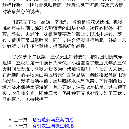
秋样样丢”、“秋前北风秋后雨，秋后北风干河底”等表示农民
对农事关心的说法。
“棉花立了秋，高矮一齐揪”。 当前是棉花保伏桃、抓秋
桃的重要时期，除对长势较差的田块补施一次速效肥外，打
顶、整枝、去老叶、抹赘芽等要及时跟上，以减少烂铃、落
铃，促进正常成熟吐絮。同时，结合灌溉进行施肥，补施一次
速效肥，力争多坐秋桃，提高棉纤维品质。
“头伏萝卜二伏菜，三伏天里种荞麦”。 按我国阴历气候
规律，立秋后第一个庚日为末伏。小编查看了最近几年的三伏
天时间后发现，立秋之后多为中伏加强期间，而后进入末伏。
在此期间的早秋大白菜应特别注意软腐病、斜纹夜蛾等病虫害
的发生，栽植后活棵前，应早晚浇水抗旱保苗，莲座期前后，
经常浇水保持土壤湿润。包心开始，注意浇水抗旱。过去遭了
灾，农作物全光，即使三伏，仍能种荞麦以补救，过了三伏，
只好撂地，以待秋播了。
上一篇：
哈密瓜蓟马及其防治
下一篇：
有机农业与微生物肥