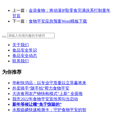
上一篇：
金添食物：将动漫IP取零食完满连系打制童年
甘旨
下一篇：
食物平安应急预案Word模板下载
关于我们
食品安全常识
食品安全动态
联系我们
为你推荐
华彬快消品：以专业守质量以立异赢将来
外卖骑手“随手拍”帮力食物平安
大连食用农产物快检模式“上新” 全面推
我市2022年食物平安宣传周勾当启动
新年等候让嘴“免于惊骇的”
水胺硫磷快速检测卡：守护食物平安的智