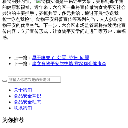
粮食的好习惯。”
食物安满是平易近生大事，关系到每小我
的健康和福祉。近年来，六合区一曲将宣传做为食物平安社会
共治的主要抓手，齐抓共管，多元共治，通过开展“你送我
检”“你点我检”、食物平安科普宣传等系列勾当，人人参取食
物平安的优良空气。下一步，六合区市场监管局将持续优化宣
传内容，立异宣传形式，让食物平安学问走进千家万户，幸福
感。
上一篇：
早干嘛去了_处置_赞扬_问题
下一篇：
建立食物平安防护墙 撑起群众健康伞
关于我们
食品安全常识
食品安全动态
联系我们
为你推荐