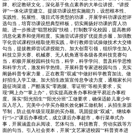
牌、积淀教研文化，深化基于焦点素养的大单位讲授、“讲授
评”一体化讲堂建立。提拔功课设想实施能力，设想根本性、
实践性、拓展性、项目式等类型的功课，开展学科功课设想评
选勾当，培育功课设想典型样板，切实阐扬好功课的育人功
能。进一步推进“聪慧校园”扶植，打制数字化校园，提高教师
消息化素养和使用程度。实施尝试讲授扩优提质步履，加强数
字化尝试课程扶植取使用实践，举行教师尝试操做技术大交锋
勾当，提拔教师尝试讲授能力。加大创育引领，组织学生加入
科技立异大赛、机械赛、无人机角逐等各级各类科技竞赛勾
当，积极开展校园科技勾当，科学，科学学问、普及科学思惟
和科学方式，激发科学热情。开展科普专家进校园勾当，充实
阐扬科普专家力量，正在教育“双减”中做好科学教育加法。做
好招生入学工做。加大招生政策宣传息争读力度，通顺家长问
题征询渠道，严酷落实“零跑腿、零证明”等相关要求，实
现“网上办”“掌上办”，切实提高政务办事和便平易近办事程
度。落实“阳光招生”“阳光分班”工做要求，确保适龄儿童少年
应入尽入。完美中小学买办额长效化解工做机制，从招生泉源
节制，防止低年级呈现新的买办额。巩固提拔“双减”。继续奉
行“5+2”课后办事模式，成立课后办事超市，奉行菜单式办
事，开展涵盖自从阅读、艺体勾当、科技教育、劳动实践等方
面的勾当。引入社会资本，开展“文艺家进校园”“科普资本进