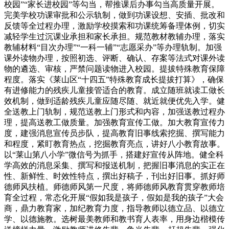
校园”“家长进校园”等勾当，帮推课后办事勾当高质量开展。
完美学校功课审批和公示轨制，做到功课设想、安插、批改和
反馈等全过程办理，激励学校摸索和功课统筹备理体例，切实
减轻学生过沉课业承担和家长承担。规范教材教辅办理，落实
教辅材料“目次办理”“一科一辅”“志愿采办”等办理轨制。加强
课外读物办理，按照初选、评断、确认、存案等法式对课外读
物的遴选、审核，严禁问题读物进入校园。提拔特殊教育保障
程度。落实《莱山区“十四五”特殊教育成长提拔打算》，确保
有进修能力的残疾儿童接管适合的教育。成立随班就读工做长
效机制，做到适龄残疾儿童应随尽随、就近就便优先入学。健
全送教上门轨制，规范送教上门形式和内容，加强送教过程办
理，提高送教工做质量。加强教育宣传工做。加大教育宣传力
度，建强消息宣传员步队，提高教育旧事线索挖掘、撰写能力
和程度，紧盯教育热点，挖掘教育亮点，讲好八小教育故事。
以“莱山第八小学”微信号为抓手，搭建好宣传从阵地。健全科
学高效的消息采集、撰写和报送机制，把握旧事消息的实正在
性、新鲜性、时效性特点，撰出好稿子，刊出好旧事。抓好师
德师风扶植。师德师风第一尺度，将师德师风教育贯穿教师培
育全过程，常态化开展“假如我是孩子，假如是我的孩子”大会
商，鼎力教育家，加纪教育力度，指导教师以德立品、以德立
学、以德施教。选树最美教师和教书育人表率，用身边楷模传