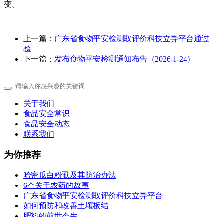
变。
上一篇：
广东省食物平安检测取评价科技立异平台通过
验
下一篇：
发布食物平安检测通知布告（2026-1-24）
关于我们
食品安全常识
食品安全动态
联系我们
为你推荐
哈密瓜白粉虱及其防治办法
6个关于农药的故事
广东省食物平安检测取评价科技立异平台
如何预防和改善土壤板结
肥料的前世今生