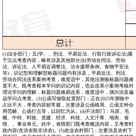
(1)法令部门：五(学、、刑法、平易近法、行取行政诉讼法)属
于沉点考查内容，略有涉及其他部分法(劳动合同法、劳动
法、诉讼法、人平易近调整法、法令援帮条例、食物平安法
等)，识记型和理解型标题问题均有涉及，平易近法、刑法、
劳动合同法连系案例考查，难度适中，其他法测验标题问题难
度不大。既考查根本学问的识记内容，也会连系小案例考核对
理论学问的理解，标题问题难易连系，难度适中，偶尔涉及偏
远学问点考查。(3)公函写做取处置部门：正在2025年测验中
占比不大，考查内容较常规，次要涉及公函格局、公函文种合
用范畴、公函打点等，以回忆为从。(4)不法部门：马原、毛
概、中特、时政、党建、经济、科技、人文汗青、地舆、省
情、、事业单元。此中，省情部门既考查概况内容，又考查时
政内容(含涉农取非涉农)。(5)农业农村部门：次要涉及农村下