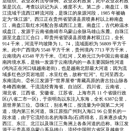
层组织、农业农村法令律例、农业农村政策，此中农业农村政
策是沉点。考查以识记为从，难度不大。第二步，南盘江，珠
江流域干流西江畔流河段，是珠江的泉源河段，1985 年被确
定为“珠江源”。西江正在贵州省望谟县蔗喷鼻村以上称南盘
江，南盘江取红水河配合形成西江上逛。南盘江，古代称温水
或盘江，发源于云南省曲靖市乌蒙山余脉马雄山东麓。自珠江
源至北盘江汇合口，即贵州省望谟县蔗喷鼻村双江口，全长
914 千米，河流平均坡降为 1。74，流域面积为 56809 平方千
米。此中广西境内 5548 平方千米，贵州境内 7713 平方千米，
云南境内 43548 平方千米。①红河，又称元江为中国云南省越
南跨境水系，是独一发源于云南境内的一条主要国际性河道
(鸿沟正在河口镇越南老街)，也是越南北部最大河道；因为流
域多红色沙页岩地层，水呈红色，故称“红河”。红河呈西北-
东南流向。②长江发源于“世界屋脊”青藏高原的唐古拉山脉各
冬峰西南侧。干流流经青海省、自治区、四川省、云南省、、
湖北省、江西省、安徽省、江苏省、上海市共 11 个省级行政
区(八省二市一区)，于崇明岛以东注入东海，全长 6387公里，
居世界第三位。③珠江，别名粤江，按流量为中国第二大河
道，境内第三长河道。珠江原指广州到入海口 96 公里长的一
段水道，由于它流经出名的海珠岛(石)而得名，后来逐步成为
西江、东江、北江以及珠江三角洲上各条河道的总称。珠江发
源于云贵高原乌蒙山系马雄山，流经中国部六省区及越南北