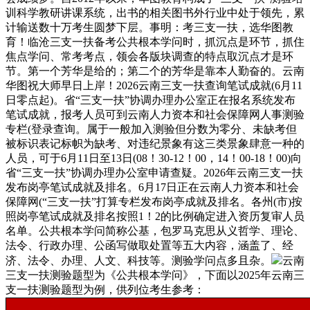
训科学教研讲课系统，出书的相关图书外行业中处于领先，累
计输送数十万考生圆梦下层。事明：考三支一扶，选华图教
育！临沧三支一扶备考公共根本学问时，抓沉点是环节，抓住
焦点学问、常考考点，领会各版块调查的特点取沉点才是环
节。第一个芳华是给的；第二个的芳华是靠本人勤奋的。云南
华图祝大师早日上岸！2026云南三支一扶查询笔试成就(6月11
日零点起)。省“三支一扶”协调办理办公室正在报名系统发布
笔试成就，报考人员可到云南人力资本和社会保障网人事测验
专栏(登录查询。属于一般加入测验但分数为零分、未缺考但
被标识表记标帜为缺考、对违纪景象有这三类景象肆意一种的
人员，可于6月11日至13日(08！30-12！00，14！00-18！00)向
省“三支一扶”协调办理办公室申请查疑。2026年云南三支一扶
发布岗亭笔试成就及排名。6月17日正在云南人力资本和社会
保障网(“三支一扶”打算专栏发布岗亭成就及排名。各州(市)按
照岗亭笔试成就及排名按照1！2的比例确定进入资历复审人员
名单。公共根本学问简称公基，包罗马克思从义哲学、理论、
法令、行政办理、公函写做取处置等五大内容，涵盖了、经
济、法令、办理、人文、科技等。测验学问点多且杂。
云南
三支一扶测验题型为《公共根本学问》，下面以2025年云南三
支一扶测验题型为例，供列位考生参考：