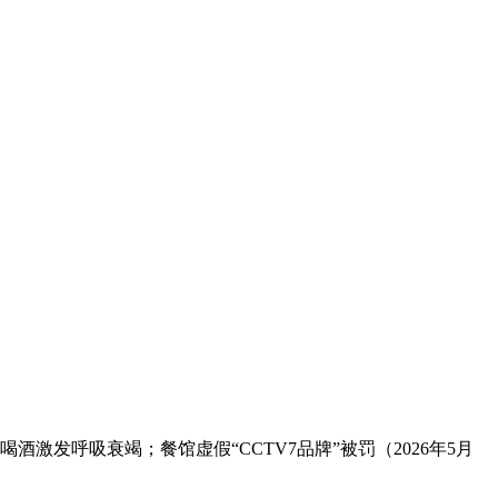
发呼吸衰竭；餐馆虚假“CCTV7品牌”被罚（2026年5月