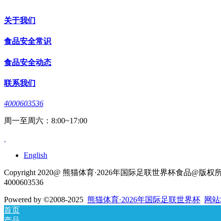
关于我们
食品安全常识
食品安全动态
联系我们
4000603536
周一至周六：8:00~17:00
English
Copyright 2020@ 熊猫体育·2026年国际足联世界杯食品@版权
4000603536
Powered by
©2008-2025
熊猫体育·2026年国际足联世界杯
网站
首页
产品