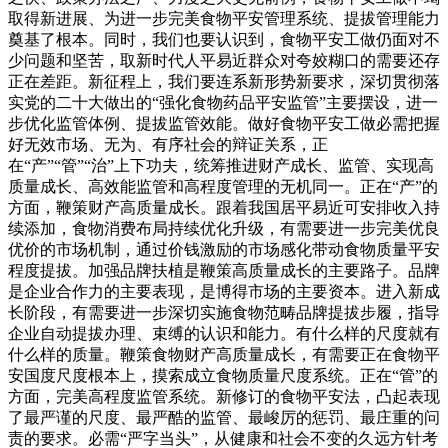
取得新进展、为进一步完美食物平安管理系统、提拔管理能力
奠基了根本。同时，我们也要认识到，食物平安工做仍面对不
少问题和坚苦，取新时代人平易近群众对夸姣糊口的需要还存
正在差距。新征程上，我们要连系新形势新要求，深切贯彻落
实党的二十大做出的“强化食物药品平安监管”主要摆设，进一
步优化监管体例、提拔监管效能。做好食物平安工做必需把握
好无效市场、无为、有序社会的辩证关系，正
在“产”“管”“治”上下功夫，统筹推进财产成长、监管、实现高
质量成长、高效能监管和高程度管理的无机同一。正在“产”的
方面，鞭策财产高质量成长。跟着我国居平易近可安排收入持
续添加，食物消费布局持续优化升级，有需要进一步完美优良
优价的市场机制，通过价钱激励的市场感化带动食物质量平安
程度提拔。加强品牌扶植是鞭策高质量成长的主要路子。品牌
是企业合作力的主要表现，是博得市场的主要资本。进入新成
长阶段，有需要进一步深切实施食物范畴品牌提拔步履，指导
企业自动提拔办理、束缚的认识和能力。有什么样的尺度就有
什么样的质量。鞭策食物财产高质量成长，有需要正在食物平
安国度尺度根本上，摸索成立食物质量尺度系统。正在“管”的
方面，完美高程度监管系统。新修订的食物平安法，凸起表现
了最严谨的尺度、最严酷的监管、最峻厉的惩罚、最庄重的问
责的要求。必需“严字当头”，从健康和社会不变的久远方针考