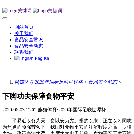
网站首页
关于我们
食品安全常识
食品安全动态
联系我们
English
熊猫体育·2026年国际足联世界杯
>
食品安全动态
>
下脚功夫保障食物平安
2026-06-03 15:05
熊猫体育·2026年国际足联世界杯
平易近以食为天，食以安为先。党的以来，正在以习同志
为焦点的顽强带领下，我国对食物平安的注沉程度之高、扶植
之快、政策办法之严、力度之大史无前例，食物平安工做不竭