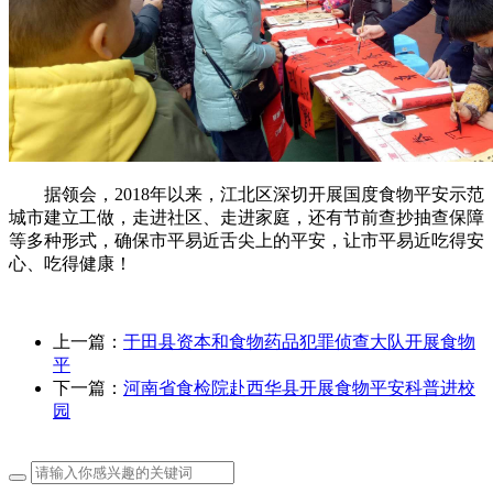
据领会，2018年以来，江北区深切开展国度食物平安示范
城市建立工做，走进社区、走进家庭，还有节前查抄抽查保障
等多种形式，确保市平易近舌尖上的平安，让市平易近吃得安
心、吃得健康！
上一篇：
于田县资本和食物药品犯罪侦查大队开展食物
平
下一篇：
河南省食检院赴西华县开展食物平安科普进校
园