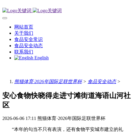
网站首页
关于我们
食品安全常识
食品安全动态
联系我们
English
熊猫体育·2026年国际足联世界杯
>
食品安全动态
>
安心食物快晓得走进寸滩街道海语山河社
区
2026-06-06 17:11
熊猫体育·2026年国际足联世界杯
“本年的勾当不只有表演，还有食物平安城市建立的礼