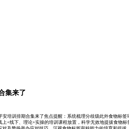
期合集来了
月食物平安培训排期合集来了焦点提醒：系统梳理分歧级此外食物标
线上+线下、理论+实操的培训课程放置，科学无效地提拔食物标
应对及赞扬举办应对技巧。沉视食物标签审核能力的培育和提拔，