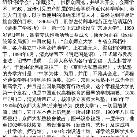
组织“强学会”，珍藏报刊，供群众阅览，并经常开会，会商学
术，时政，宣传引见资产阶层的社会学说和近代科学学问，激
励人们进修，以学致使用的准绳来培育人才，最终达到平易近
族自强的目标。1896年6月，刑部左侍郎李端芬正在给清廷的
《请推广学校折》中，第一次正式建议设立“京师大学”。1898
岁首年月，跟着变法维新活动日益成长，康无为正在《应诏
统筹全局折》中再次提出：“自京师立大学，各省立高档中
学，各府县立中小学及特地学”。正在康无为、梁启超的鞭策
下，1898年6月，清光绪帝下《明定国是诏》，正式颁布发表
变法，诏书中强调：“京师大私塾为各行省之倡，尤应起首举
办”。于是由梁启超草拟了一份《京师大私塾章程》，大私塾
的办学方针是：“中学为体，为用，并用，不雅其会道。”课程
分通俗学科和特地学科两类。如许，京师大私塾不只成为全国
最高学府，并且是全国最高教育行政机关。这个章程是大学的
第一个章程，也是中国近代高档教育的最早的学制纲要。1898
年7月3日，清光绪帝正式，核准设立京师大私塾。1898年至
1900年的京师大私塾(后来被称为“戊戌大学”)，一切因陋就
简，因而，它正在本色上仍然是一所封建书院。1900年八国联
军侵犯，京师大私塾校舍被占，图书设备被毁，一度停办，曲
至1902年得以恢复，增设准备科（新政科、艺科）及速成科
（仕学馆、师范馆）。1903年增设进士馆、译学馆及医学实业