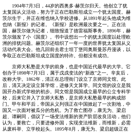
1904年7月3日，44岁的西奥多·赫茨尔归天。他创立了犹
太复国从义活动，努力于正在巴勒斯坦成立一个犹太国度。赫
茨尔生于，并正在维也纳入学校进修。从1891年起头他成为维
也纳《新报》的记者。《新报》是欧洲最次要之一。正在法
国，赫茨尔做为记者，细致报道了德雷福斯事务。1896年，赫
茨尔颁发了小《国度》。书中设想出一个的犹太国度以处理欧
洲的排犹问题。赫茨尔还组织了一年一度的世界犹太复国从义
活动代表大会。他几回前去君士坦丁堡同奥斯曼苏丹漫谈，以
争取正在巴勒斯坦成立国度的特许。但都没有成功。
京师大私塾是大学的前身，也是中国近代最早的大学。它
创办于1898年7月3日，属于戊戌变法的“新政”之一。辛亥后，
改称大学。1862年，清正在总理衙门设立了京师同文馆。此
后，清又决定设立算学馆，进修天文算学。同文馆的设立是我
国开办新式学校的初步。同文馆是我国成立最早的公立专科学
校，后来它并入了京师大私塾，是京师大私塾最早的构成部
门。甲午和平后，帝国从义列强正在中国掀起了一次割地，中
国又一次面对被瓜分的危机。为了救亡图存，康无为、梁启
超、谭嗣同，倡议了一场变法维新的资产阶层改良活动，他们
认为，要救亡，只要进修外国，实现变法维新，而维新，必需
从废科举、立学校起头。1895年8月，康无为、梁启超级正在