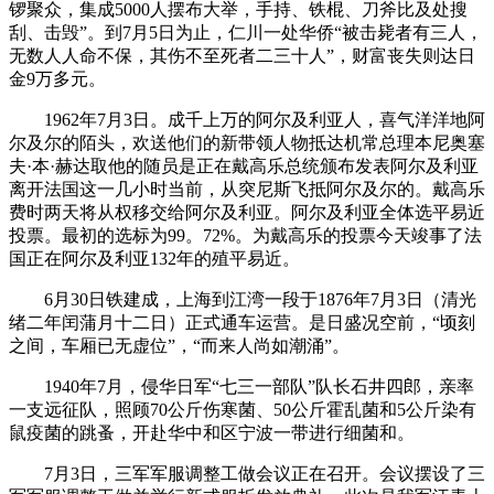
锣聚众，集成5000人摆布大举，手持、铁棍、刀斧比及处搜
刮、击毁”。到7月5日为止，仁川一处华侨“被击毙者有三人，
无数人人命不保，其伤不至死者二三十人”，财富丧失则达日
金9万多元。
1962年7月3日。成千上万的阿尔及利亚人，喜气洋洋地阿
尔及尔的陌头，欢送他们的新带领人物抵达机常总理本尼奥塞
夫·本·赫达取他的随员是正在戴高乐总统颁布发表阿尔及利亚
离开法国这一几小时当前，从突尼斯飞抵阿尔及尔的。戴高乐
费时两天将从权移交给阿尔及利亚。阿尔及利亚全体选平易近
投票。最初的选标为99。72%。为戴高乐的投票今天竣事了法
国正在阿尔及利亚132年的殖平易近。
6月30日铁建成，上海到江湾一段于1876年7月3日（清光
绪二年闰蒲月十二日）正式通车运营。是日盛况空前，“顷刻
之间，车厢已无虚位”，“而来人尚如潮涌”。
1940年7月，侵华日军“七三一部队”队长石井四郎，亲率
一支远征队，照顾70公斤伤寒菌、50公斤霍乱菌和5公斤染有
鼠疫菌的跳蚤，开赴华中和区宁波一带进行细菌和。
7月3日，三军军服调整工做会议正在召开。会议摆设了三