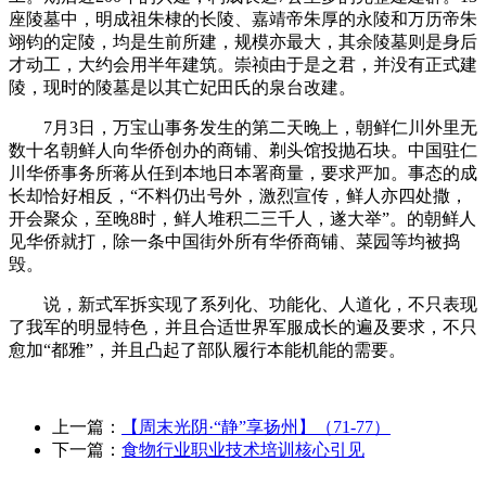
座陵墓中，明成祖朱棣的长陵、嘉靖帝朱厚的永陵和万历帝朱
翊钧的定陵，均是生前所建，规模亦最大，其余陵墓则是身后
才动工，大约会用半年建筑。崇祯由于是之君，并没有正式建
陵，现时的陵墓是以其亡妃田氏的泉台改建。
7月3日，万宝山事务发生的第二天晚上，朝鲜仁川外里无
数十名朝鲜人向华侨创办的商铺、剃头馆投抛石块。中国驻仁
川华侨事务所蒋从任到本地日本署商量，要求严加。事态的成
长却恰好相反，“不料仍出号外，激烈宣传，鲜人亦四处撒，
开会聚众，至晚8时，鲜人堆积二三千人，遂大举”。的朝鲜人
见华侨就打，除一条中国街外所有华侨商铺、菜园等均被捣
毁。
说，新式军拆实现了系列化、功能化、人道化，不只表现
了我军的明显特色，并且合适世界军服成长的遍及要求，不只
愈加“都雅”，并且凸起了部队履行本能机能的需要。
上一篇：
【周末光阴·“静”享扬州】（71-77）
下一篇：
食物行业职业技术培训核心引见