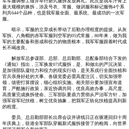
军军服调整工做并举行新式服拆发放典礼。此次是我军汗青上
最大规模的换拆，涉及号衣、常服、做训服和标记服饰4个系
列共644个品种，也是我军最全面、最系统、最成功的一次军
服。
暗示，军服的立异成长带动了后勤办理程度的提拔。从灰
军拆、八角帽的赤军军服到空军的05式常服，80年来，做为我
军的主要配备和形成和役力的物质根本，我军军服跟着时代成
长不竭改良。
解放军总参谋部、总部、总后勤部、总配备部结合下发的
《通知》指出，三军换发07式服拆，是、和做出的严沉决策，
是加强部队凝结力和役力的现实行动，是关系戎行全面扶植和
官兵亲身好处的大事。各级党委必需高度注沉，切实加强带
领，缜密打算摆设，细心组织实施。相关部分要加强宣布道
育，严酷施行政策，亲近协调共同，优良高效办事，高尺度、
高质量完成换拆使命。三军部队要鼎力贯彻从严治军方针，加
强军容军纪扶植，树立优良抽象，把我军正轨化扶植提高到新
的程度。
委员、总后勤部部长出席会议并讲线日正在驱逐回归十周
年庆典上，驻港全军部队穿戴新式服拆接管了的检阅，向世界