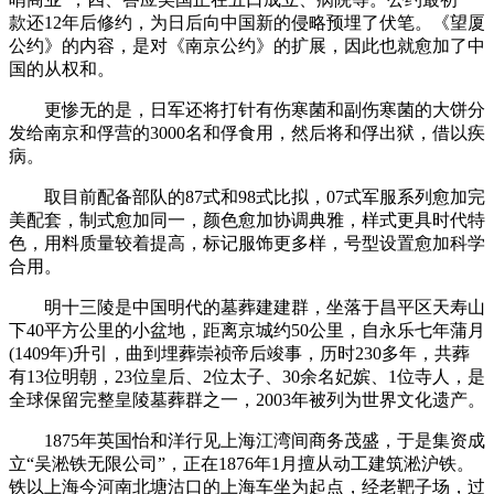
款还12年后修约，为日后向中国新的侵略预埋了伏笔。《望厦
公约》的内容，是对《南京公约》的扩展，因此也就愈加了中
国的从权和。
更惨无的是，日军还将打针有伤寒菌和副伤寒菌的大饼分
发给南京和俘营的3000名和俘食用，然后将和俘出狱，借以疾
病。
取目前配备部队的87式和98式比拟，07式军服系列愈加完
美配套，制式愈加同一，颜色愈加协调典雅，样式更具时代特
色，用料质量较着提高，标记服饰更多样，号型设置愈加科学
合用。
明十三陵是中国明代的墓葬建建群，坐落于昌平区天寿山
下40平方公里的小盆地，距离京城约50公里，自永乐七年蒲月
(1409年)升引，曲到埋葬崇祯帝后竣事，历时230多年，共葬
有13位明朝，23位皇后、2位太子、30余名妃嫔、1位寺人，是
全球保留完整皇陵墓葬群之一，2003年被列为世界文化遗产。
1875年英国怡和洋行见上海江湾间商务茂盛，于是集资成
立“吴淞铁无限公司”，正在1876年1月擅从动工建筑淞沪铁。
铁以上海今河南北塘沽口的上海车坐为起点，经老靶子场，过