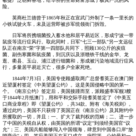
敏捷广泛朝鲜各地，给华侨的生命财富形成了极其严沉的风
险。
英商杜兰德曾于1865年秋正在宣武门外制了一条一里长的
小铁试驶火车，未及运营即被步军统领衙门拆毁。
日军将所携细菌投入蓄水他和居平易近区，形成宁波一带
鼠疫等流行症风行。取此同时，日军“七三一部队”另一支远征
队正在南京“荣”字第一四部队共同下，照顾130公斤的炭疽
菌、副伤寒菌和鼠疫菌，到沉庆以及浙赣铁干线的金华、龙
逛、衢县、玉山、浦江进行细菌和，形成被污染地域流行症风
行，多量居平易近灭亡，很多户全家死绝。
1844年7月3日，美国专使顾盛取两广总督耆英正在澳门附
近望厦村签定《中美望厦公约》。这是美国侵略中国的第一
个。《南京公约》签定后，美国接踵而至，派顾盛率军舰3艘
于1844年2月抵澳门，用和平和交际手段耆英签定了《中美五
口商业章程》即《望厦公约》，共34款。附有《海关税则》。
通过此约，美国不只获得了英国正在《南京公约》及其附约中
所攫取的一切，并且：一、扩大了裁判权的范畴；二、进一步
了中国的关税自从权，由英国的所谓“议定”到须经美国官“议
允”；三、美国兵船能够闯入中国领海，肆意到中国各口岸“放
哨商业”；四、答应美国正在五口成立、病院等。公约最初一