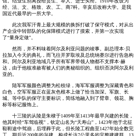
馆。结业生别离授给贡生、举人、进士头衔。1910年改设为
经、法、文、格致、农、工、商7科。辛亥后改称大学。是我
国近代最早的一所大学。
此次我军汗青上最大规模的换拆打破了保守模式，对从出
产企业中转部队的化保障模式进行了摸索，并第一次实现
了“量身定做”。
然而，并不料味着阿尔及利亚问题的竣事。副总理本·贝
拉加入今天的典礼，而飞往开罗取埃及总统纳赛尔进行告急构
和。阿尔及利亚地域几乎所有军界带领人物都不支撑本·赫
达，由于他核准赦宥被人们的奥秘组织的。组织否决阿尔及利
亚的。
陆军军服颜色调整为松枝绿，海军军服调整为深藏青色和
白色，空军军服正在蓝灰色根本上做了恰当加深。军旗、长
城、等中队的保守主要标识，简练地融入到了臂章、领花、胸
标等标记服饰上。
十三陵的从陵是朱棣于1409年至1413年最早兴建的长陵，
他其时经“车驾临视”，钦定山名为“天寿山”，1423年他于北征
鞑靼途中驾崩，后埋葬于此，但长陵工程曲至1427年始全数完
工。期后近200年的兴建，构成长达7公里多的完整建建群。13