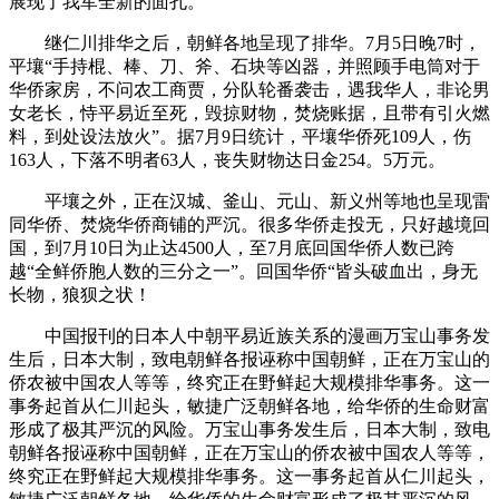
展现了我军全新的面孔。
继仁川排华之后，朝鲜各地呈现了排华。7月5日晚7时，
平壤“手持棍、棒、刀、斧、石块等凶器，并照顾手电筒对于
华侨家房，不问农工商贾，分队轮番袭击，遇我华人，非论男
女老长，恃平易近至死，毁掠财物，焚烧账据，且带有引火燃
料，到处设法放火”。据7月9日统计，平壤华侨死109人，伤
163人，下落不明者63人，丧失财物达日金254。5万元。
平壤之外，正在汉城、釜山、元山、新义州等地也呈现雷
同华侨、焚烧华侨商铺的严沉。很多华侨走投无，只好越境回
国，到7月10日为止达4500人，至7月底回国华侨人数已跨
越“全鲜侨胞人数的三分之一”。回国华侨“皆头破血出，身无
长物，狼狈之状！
中国报刊的日本人中朝平易近族关系的漫画万宝山事务发
生后，日本大制，致电朝鲜各报诬称中国朝鲜，正在万宝山的
侨农被中国农人等等，终究正在野鲜起大规模排华事务。这一
事务起首从仁川起头，敏捷广泛朝鲜各地，给华侨的生命财富
形成了极其严沉的风险。万宝山事务发生后，日本大制，致电
朝鲜各报诬称中国朝鲜，正在万宝山的侨农被中国农人等等，
终究正在野鲜起大规模排华事务。这一事务起首从仁川起头，