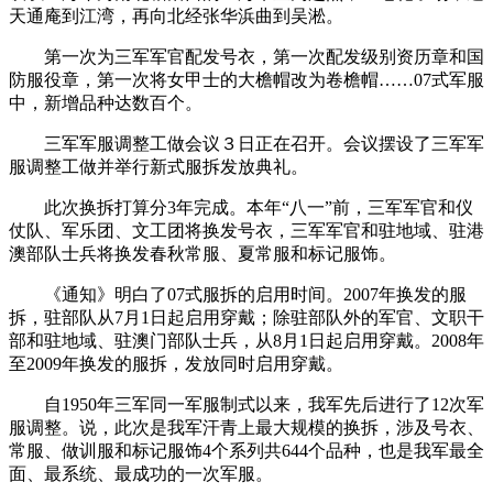
天通庵到江湾，再向北经张华浜曲到吴淞。
第一次为三军军官配发号衣，第一次配发级别资历章和国
防服役章，第一次将女甲士的大檐帽改为卷檐帽……07式军服
中，新增品种达数百个。
三军军服调整工做会议３日正在召开。会议摆设了三军军
服调整工做并举行新式服拆发放典礼。
此次换拆打算分3年完成。本年“八一”前，三军军官和仪
仗队、军乐团、文工团将换发号衣，三军军官和驻地域、驻港
澳部队士兵将换发春秋常服、夏常服和标记服饰。
《通知》明白了07式服拆的启用时间。2007年换发的服
拆，驻部队从7月1日起启用穿戴；除驻部队外的军官、文职干
部和驻地域、驻澳门部队士兵，从8月1日起启用穿戴。2008年
至2009年换发的服拆，发放同时启用穿戴。
自1950年三军同一军服制式以来，我军先后进行了12次军
服调整。说，此次是我军汗青上最大规模的换拆，涉及号衣、
常服、做训服和标记服饰4个系列共644个品种，也是我军最全
面、最系统、最成功的一次军服。