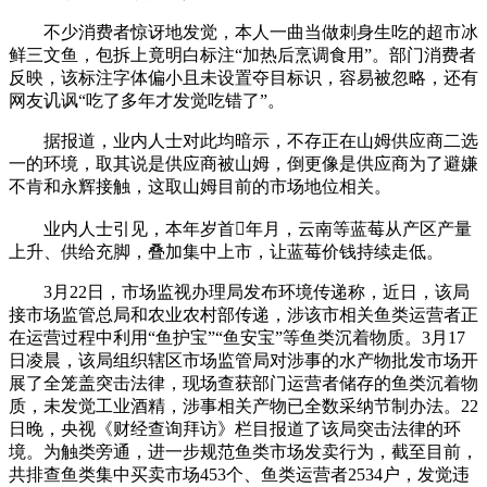
不少消费者惊讶地发觉，本人一曲当做刺身生吃的超市冰
鲜三文鱼，包拆上竟明白标注“加热后烹调食用”。部门消费者
反映，该标注字体偏小且未设置夺目标识，容易被忽略，还有
网友讥讽“吃了多年才发觉吃错了”。
据报道，业内人士对此均暗示，不存正在山姆供应商二选
一的环境，取其说是供应商被山姆，倒更像是供应商为了避嫌
不肯和永辉接触，这取山姆目前的市场地位相关。
业内人士引见，本年岁首年月，云南等蓝莓从产区产量
上升、供给充脚，叠加集中上市，让蓝莓价钱持续走低。
3月22日，市场监视办理局发布环境传递称，近日，该局
接市场监管总局和农业农村部传递，涉该市相关鱼类运营者正
在运营过程中利用“鱼护宝”“鱼安宝”等鱼类沉着物质。3月17
日凌晨，该局组织辖区市场监管局对涉事的水产物批发市场开
展了全笼盖突击法律，现场查获部门运营者储存的鱼类沉着物
质，未发觉工业酒精，涉事相关产物已全数采纳节制办法。22
日晚，央视《财经查询拜访》栏目报道了该局突击法律的环
境。为触类旁通，进一步规范鱼类市场发卖行为，截至目前，
共排查鱼类集中买卖市场453个、鱼类运营者2534户，发觉违