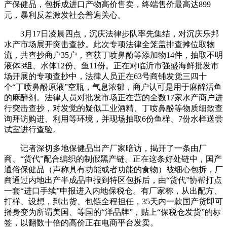
产保健品，包拆成进口产物高价售卖，终端售价最高达899
元，暴利反差激发社会普遍关心。
3月17日凌晨四点，沉庆法律步队率先集结，对沉庆乐邦
水产市场展开突击查抄。此次专项法律全笼盖排查摊位取物
流，共查抄商户35户，查获丁喷鼻酚等添加物14件，抽取不明
液体3组、水体12份、鱼11份。正在对临沂市强盛海鲜批发市
场开展的专项查抄中，法律人员正在63号商铺发觉三四十
个“丁喷鼻酚原液”空瓶，气息浓郁，商户认可是用于麻醉活鱼
的麻醉剂。法律人员对批发市场正在营的全数17家水产商户进
行突击查抄，对发觉的疑似工业酒精、丁喷鼻酚等物质细致查
询拜访购进、利用等环境，并现场抽取6份鱼样、7份水样送尝
试室进行查验。
记者深切多地保健品出产厂家暗访，揭开了一条由厂
商、“货代”配合编织的制假黑产链。正在这条好处链中，国产
通俗保健品（声称具有功能或者功能的食物）被细心包拆，厂
商通过内地出产半成品申报到特区包拆后，由“货代”协帮打点
一套“进口手续”申报进入内地保税仓。有厂家称，从出配方、
打样、设想，到出货、包链全程担任，35天内一款国产货即可
摇身变为所谓美国、等国的“洋品牌”，贴上“保税仓发货”的标
签，以翻数十倍的高价正在电商平台发卖。