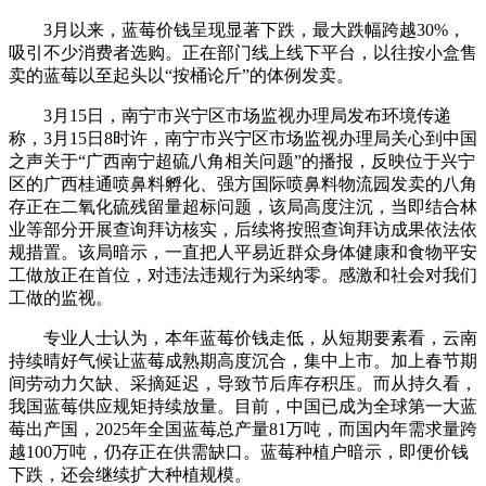
3月以来，蓝莓价钱呈现显著下跌，最大跌幅跨越30%，
吸引不少消费者选购。正在部门线上线下平台，以往按小盒售
卖的蓝莓以至起头以“按桶论斤”的体例发卖。
3月15日，南宁市兴宁区市场监视办理局发布环境传递
称，3月15日8时许，南宁市兴宁区市场监视办理局关心到中国
之声关于“广西南宁超硫八角相关问题”的播报，反映位于兴宁
区的广西桂通喷鼻料孵化、强方国际喷鼻料物流园发卖的八角
存正在二氧化硫残留量超标问题，该局高度注沉，当即结合林
业等部分开展查询拜访核实，后续将按照查询拜访成果依法依
规措置。该局暗示，一直把人平易近群众身体健康和食物平安
工做放正在首位，对违法违规行为采纳零。感激和社会对我们
工做的监视。
专业人士认为，本年蓝莓价钱走低，从短期要素看，云南
持续晴好气候让蓝莓成熟期高度沉合，集中上市。加上春节期
间劳动力欠缺、采摘延迟，导致节后库存积压。而从持久看，
我国蓝莓供应规矩持续放量。目前，中国已成为全球第一大蓝
莓出产国，2025年全国蓝莓总产量81万吨，而国内年需求量跨
越100万吨，仍存正在供需缺口。蓝莓种植户暗示，即便价钱
下跌，还会继续扩大种植规模。