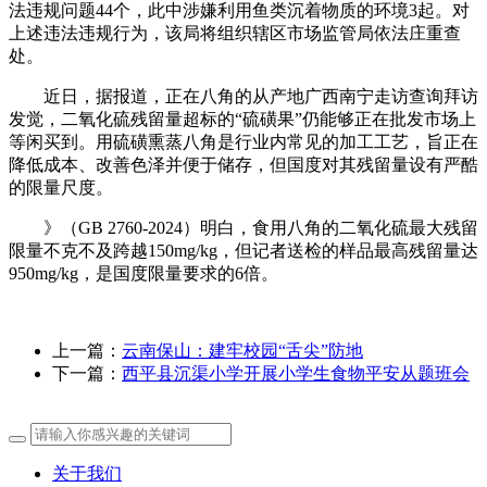
法违规问题44个，此中涉嫌利用鱼类沉着物质的环境3起。对
上述违法违规行为，该局将组织辖区市场监管局依法庄重查
处。
近日，据报道，正在八角的从产地广西南宁走访查询拜访
发觉，二氧化硫残留量超标的“硫磺果”仍能够正在批发市场上
等闲买到。用硫磺熏蒸八角是行业内常见的加工工艺，旨正在
降低成本、改善色泽并便于储存，但国度对其残留量设有严酷
的限量尺度。
》（GB 2760-2024）明白，食用八角的二氧化硫最大残留
限量不克不及跨越150mg/kg，但记者送检的样品最高残留量达
950mg/kg，是国度限量要求的6倍。
上一篇：
云南保山：建牢校园“舌尖”防地
下一篇：
西平县沉渠小学开展小学生食物平安从题班会
关于我们