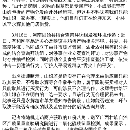
称，“由于是定制，采购的根基都是专属产物，不成能把带有
山姆包拆的产物分发给此外经销商。但这并不料味着我们只能
为山姆一家办事。”现实上，他们目前仍正在给胖东来、朴朴
以至永辉其他门店供货。
3月16日，河南固始县结合查询拜访组发布环境传递：近
日，有和网平易近关心反映该县鸡蛋产物相关环境，县委、县
高度注沉，当即成立了由县市场监管局、农业农村局等部分构
成的结合查询拜访组，对涉事企业立案查询拜访，对涉事产物
封存并抽样检测；同时启动全县食物平安排查整治工做，依法
冲击一切违法行为，守护人平易近群众“舌尖上的平安”。
出名律师暗示，山姆若是确实存正在合理来由供应商只能
取其买卖、不得取永辉等合作敌手合做，属于限制买卖相对人
只能取其进行买卖行为，可能涉及不合理合作。永辉需供给证
明山姆存正在明白的二选一要求，且该行为无合理贸易来由。
此事还只是永辉超市单方通知布告阶段，山姆能否违法，环节
取决于能否有确实的以及监管部分的后续查询拜访。
记者将随机走访商户获取的11份八角，送至广西壮族自治
区产质量量查验研究院进行二氧化硫残留量检测。成果显示，
9份样品二氧化硫残留量超标，《食物平安国度尺度。