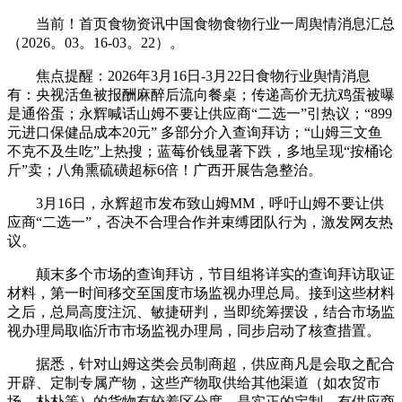
当前！首页食物资讯中国食物食物行业一周舆情消息汇总
（2026。03。16-03。22）。
焦点提醒：2026年3月16日-3月22日食物行业舆情消息
有：央视活鱼被报酬麻醉后流向餐桌；传递高价无抗鸡蛋被曝
是通俗蛋；永辉喊话山姆不要让供应商“二选一”引热议；“899
元进口保健品成本20元” 多部分介入查询拜访；“山姆三文鱼
不克不及生吃”上热搜；蓝莓价钱显著下跌，多地呈现“按桶论
斤”卖；八角熏硫磺超标6倍！广西开展告急整治。
3月16日，永辉超市发布致山姆MM，呼吁山姆不要让供
应商“二选一”，否决不合理合作并束缚团队行为，激发网友热
议。
颠末多个市场的查询拜访，节目组将详实的查询拜访取证
材料，第一时间移交至国度市场监视办理总局。接到这些材料
之后，总局高度注沉、敏捷研判，当即统筹摆设，结合市场监
视办理局取临沂市市场监视办理局，同步启动了核查措置。
据悉，针对山姆这类会员制商超，供应商凡是会取之配合
开辟、定制专属产物，这些产物取供给其他渠道（如农贸市
场、朴朴等）的货物有较着区分度，是实正的定制。有供应商