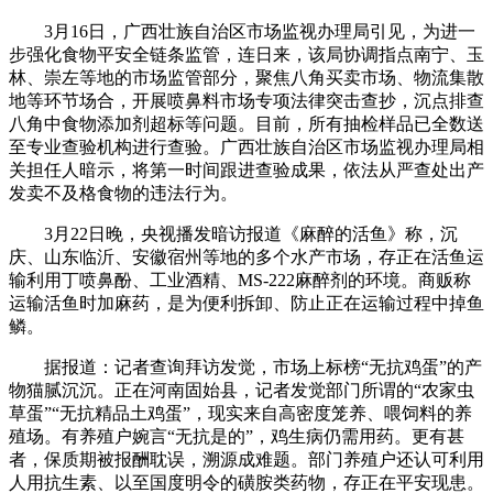
3月16日，广西壮族自治区市场监视办理局引见，为进一
步强化食物平安全链条监管，连日来，该局协调指点南宁、玉
林、崇左等地的市场监管部分，聚焦八角买卖市场、物流集散
地等环节场合，开展喷鼻料市场专项法律突击查抄，沉点排查
八角中食物添加剂超标等问题。目前，所有抽检样品已全数送
至专业查验机构进行查验。广西壮族自治区市场监视办理局相
关担任人暗示，将第一时间跟进查验成果，依法从严查处出产
发卖不及格食物的违法行为。
3月22日晚，央视播发暗访报道《麻醉的活鱼》称，沉
庆、山东临沂、安徽宿州等地的多个水产市场，存正在活鱼运
输利用丁喷鼻酚、工业酒精、MS-222麻醉剂的环境。商贩称
运输活鱼时加麻药，是为便利拆卸、防止正在运输过程中掉鱼
鳞。
据报道：记者查询拜访发觉，市场上标榜“无抗鸡蛋”的产
物猫腻沉沉。正在河南固始县，记者发觉部门所谓的“农家虫
草蛋”“无抗精品土鸡蛋”，现实来自高密度笼养、喂饲料的养
殖场。有养殖户婉言“无抗是的”，鸡生病仍需用药。更有甚
者，保质期被报酬耽误，溯源成难题。部门养殖户还认可利用
人用抗生素、以至国度明令的磺胺类药物，存正在平安现患。