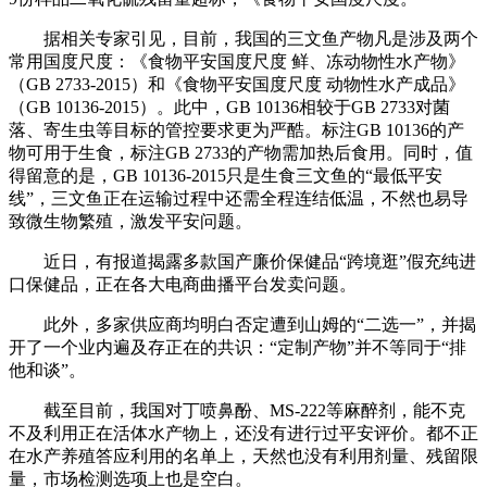
据相关专家引见，目前，我国的三文鱼产物凡是涉及两个
常用国度尺度：《食物平安国度尺度 鲜、冻动物性水产物》
（GB 2733-2015）和《食物平安国度尺度 动物性水产成品》
（GB 10136-2015）。此中，GB 10136相较于GB 2733对菌
落、寄生虫等目标的管控要求更为严酷。标注GB 10136的产
物可用于生食，标注GB 2733的产物需加热后食用。同时，值
得留意的是，GB 10136-2015只是生食三文鱼的“最低平安
线”，三文鱼正在运输过程中还需全程连结低温，不然也易导
致微生物繁殖，激发平安问题。
近日，有报道揭露多款国产廉价保健品“跨境逛”假充纯进
口保健品，正在各大电商曲播平台发卖问题。
此外，多家供应商均明白否定遭到山姆的“二选一”，并揭
开了一个业内遍及存正在的共识：“定制产物”并不等同于“排
他和谈”。
截至目前，我国对丁喷鼻酚、MS-222等麻醉剂，能不克
不及利用正在活体水产物上，还没有进行过平安评价。都不正
在水产养殖答应利用的名单上，天然也没有利用剂量、残留限
量，市场检测选项上也是空白。