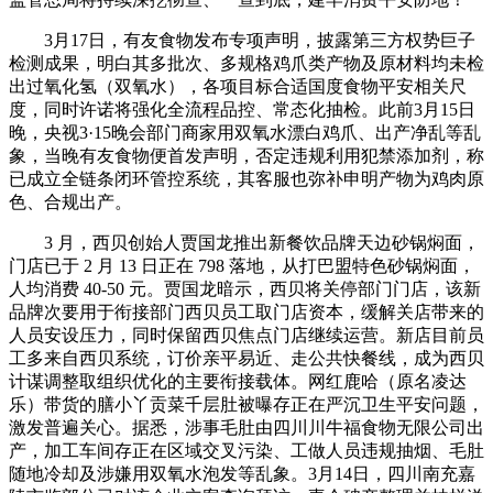
3月17日，有友食物发布专项声明，披露第三方权势巨子
检测成果，明白其多批次、多规格鸡爪类产物及原材料均未检
出过氧化氢（双氧水），各项目标合适国度食物平安相关尺
度，同时许诺将强化全流程品控、常态化抽检。此前3月15日
晚，央视3·15晚会部门商家用双氧水漂白鸡爪、出产净乱等乱
象，当晚有友食物便首发声明，否定违规利用犯禁添加剂，称
已成立全链条闭环管控系统，其客服也弥补申明产物为鸡肉原
色、合规出产。
3 月，西贝创始人贾国龙推出新餐饮品牌天边砂锅焖面，
门店已于 2 月 13 日正在 798 落地，从打巴盟特色砂锅焖面，
人均消费 40-50 元。贾国龙暗示，西贝将关停部门门店，该新
品牌次要用于衔接部门西贝员工取门店资本，缓解关店带来的
人员安设压力，同时保留西贝焦点门店继续运营。新店目前员
工多来自西贝系统，订价亲平易近、走公共快餐线，成为西贝
计谋调整取组织优化的主要衔接载体。网红鹿哈（原名凌达
乐）带货的膳小丫贡菜千层肚被曝存正在严沉卫生平安问题，
激发普遍关心。据悉，涉事毛肚由四川川牛福食物无限公司出
产，加工车间存正在区域交叉污染、工做人员违规抽烟、毛肚
随地冷却及涉嫌用双氧水泡发等乱象。3月14日，四川南充嘉