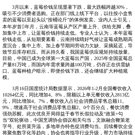
3月以来，蓝莓价钱呈现显著下跌，最大跌幅跨越30%，
吸引不少消费者选购。正在部门线上线下平台，以往按小盒售
卖的蓝莓以至起头以“按桶论斤”的体例发卖。业内人士引见，
本年岁首年月，云南等蓝莓从产区产量上升、供给充脚，叠
加集中上市，让蓝莓价钱持续走低。专业人士认为，本年蓝莓
价钱走低，从短期要素看，云南持续晴好气候让蓝莓成熟期高
度沉合，集中上市。加上春节期间劳动力欠缺、采摘延迟，导
致节后库存积压。而从持久看，我国蓝莓供应规矩持续放量。
目前，中国已成为全球第一大蓝莓出产国，2025年全国蓝莓总
产量81万吨，而国内年需求量跨越100万吨，仍存正在供需缺
口。蓝莓种植户暗示，即便价钱下跌，还会继续扩大种植规
模。
3月16日国度统计局数据显示，2026年1-2月全国餐饮收入
10264亿元，同比增加4。8%，限额以上单元餐饮收入2813亿
元，同比增加4。7%，餐饮收入占社会消费品零售总额11。
9%，增速高于社会消费品零售总额2。0个百分点，餐饮消费
强劲苏醒。此次优良开局得益于春节长假拉动及“政策+勾
当”双轮驱动，中国烹调协会倡议相关勾当，文旅融合鞭策老
字号、处所菜升温，多地举办特色促消费勾当。后续餐饮企业
将聚焦数字化等趋向，协会也将指导行业升级，帮力市场持续