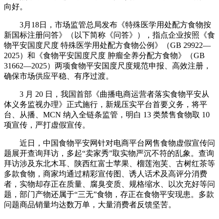
向好。
3月18日，市场监管总局发布《特殊医学用处配方食物按
新国标注册问答》（以下简称《问答》），指点企业按照《食
物平安国度尺度 特殊医学用处配方食物公例》（GB 29922—
2025）和《食物平安国度尺度 肿瘤全养分配方食物》（GB
31662—2025）两项食物平安国度尺度规范申报、高效注册，
确保市场供应平稳、有序过渡。
3 月 20 日，我国首部《曲播电商运营者落实食物平安从
体义务监视办理》正式施行，新规压实平台首要义务，将平
台、从播、MCN 纳入全链条监管，明白 13 类禁售食物取 10
项宣传，严打虚假宣传。
近日，中国食物平安网针对电商平台网售食物虚假宣传问
题展开查询拜访，多起“卖家秀”取实物严沉不符的乱象。查询
拜访涉及东北木耳、陕西红富士苹果、榴莲泡芙、古树红茶等
多款食物，商家均通过精彩宣传图、诱人话术及高评分消费
者，实物却存正在质量、腐臭变质、规格缩水、以次充好等问
题，部门产物还属于“三无”食物，存正在食物平安现患。多款
问题商品销量均达数万单，大量消费者反馈坚苦。