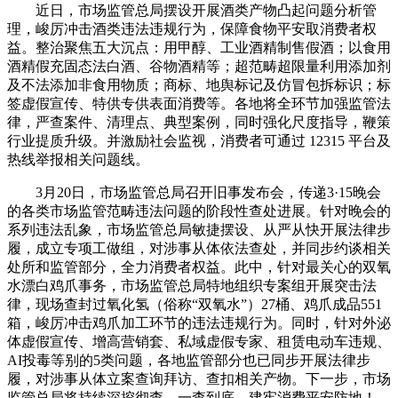
近日，市场监管总局摆设开展酒类产物凸起问题分析管
理，峻厉冲击酒类违法违规行为，保障食物平安取消费者权
益。整治聚焦五大沉点：用甲醇、工业酒精制售假酒；以食用
酒精假充固态法白酒、谷物酒精等；超范畴超限量利用添加剂
及不法添加非食用物质；商标、地舆标记及仿冒包拆标识；标
签虚假宣传、特供专供表面消费等。各地将全环节加强监管法
律，严查案件、清理点、典型案例，同时强化尺度指导，鞭策
行业提质升级。并激励社会监视，消费者可通过 12315 平台及
热线举报相关问题线。
3月20日，市场监管总局召开旧事发布会，传递3·15晚会
的各类市场监管范畴违法问题的阶段性查处进展。针对晚会的
系列违法乱象，市场监管总局敏捷摆设、从严从快开展法律步
履，成立专项工做组，对涉事从体依法查处，并同步约谈相关
处所和监管部分，全力消费者权益。此中，针对最关心的双氧
水漂白鸡爪事务，市场监管总局特地组织专案组开展突击法
律，现场查封过氧化氢（俗称“双氧水”）27桶、鸡爪成品551
箱，峻厉冲击鸡爪加工环节的违法违规行为。同时，针对外泌
体虚假宣传、增高营销套、私域虚假专家、租赁电动车违规、
AI投毒等别的5类问题，各地监管部分也已同步开展法律步
履，对涉事从体立案查询拜访、查扣相关产物。下一步，市场
监管总局将持续深挖彻查、一查到底，建牢消费平安防地！