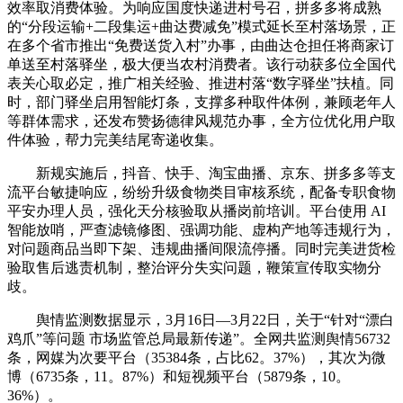
效率取消费体验。为响应国度快递进村号召，拼多多将成熟
的“分段运输+二段集运+曲达费减免”模式延长至村落场景，正
在多个省市推出“免费送货入村”办事，由曲达仓担任将商家订
单送至村落驿坐，极大便当农村消费者。该行动获多位全国代
表关心取必定，推广相关经验、推进村落“数字驿坐”扶植。同
时，部门驿坐启用智能灯条，支撑多种取件体例，兼顾老年人
等群体需求，还发布赞扬德律风规范办事，全方位优化用户取
件体验，帮力完美结尾寄递收集。
新规实施后，抖音、快手、淘宝曲播、京东、拼多多等支
流平台敏捷响应，纷纷升级食物类目审核系统，配备专职食物
平安办理人员，强化天分核验取从播岗前培训。平台使用 AI
智能放哨，严查滤镜修图、强调功能、虚构产地等违规行为，
对问题商品当即下架、违规曲播间限流停播。同时完美进货检
验取售后逃责机制，整治评分失实问题，鞭策宣传取实物分
歧。
舆情监测数据显示，3月16日—3月22日，关于“针对“漂白
鸡爪”等问题 市场监管总局最新传递”。全网共监测舆情56732
条，网媒为次要平台（35384条，占比62。37%），其次为微
博（6735条，11。87%）和短视频平台（5879条，10。
36%）。