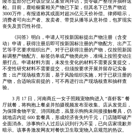
陵市监部分已对该企业立案查询拜访，责令破产整理并抽样送
检。目前，鹿哈橱窗相关产物已下架，但其名下已售产物近
3000万件，有报道称其或面对超26亿元天价补偿。律师暗示，
消费者可向出产者、发卖者、带货从播等从意补偿，包罗现实
丧失及赏罚性补偿。
《问答》明白，申请人可按新国标提出产物注册（含变
动）申请，获得注册后即可按新国标注册的产物配方、出产工
艺等手艺要求组织出产。对于已获得注册的产物，仅按照新国
标调整产物配方、标签仿单或产物类此外，准绳上按照变动注
册打点。申请材料方面，未发生变化的材料不需要反复提交，
不变性研究材料不需要提交，但须按要求开展并留存记实备
查；出产现场核查方面，基于风险组织实施，对于已获注册的
产物，合适响应前提的，可不再进行出产现场核查和抽样查
验。
3 月 17 日，河南商丘一女子照顾宠物狗进入 “喜虾客” 餐
厅就餐，将狗抱上餐桌并拍摄视频发布至收集。店从发觉后，
为保障食物平安、消弭顾虑，虽显示狗狗未间接接触餐具，仍
就地店内近 600 套餐具，形成经济丧失约千元，门店随即破产
全面消杀。涉事狗仆人过后认识到行为不妥，已向店家境歉并
暗示。该事务激发网友对餐饮卫生取宠物入店规范的热议。