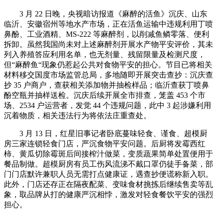
3 月 22 日晚，央视暗访报道《麻醉的活鱼》沉庆、山东
临沂、安徽宿州等地水产市场，正在活鱼运输中违规利用丁喷
鼻酚、工业酒精、MS-222 等麻醉剂，以削减鱼鳞零落、便利
拆卸。虽然我国尚未对上述麻醉剂开展水产物平安评价，其未
列入养殖答应利用名单，也无剂量、残留限量及检测尺度，
但“麻醉鱼“现象仍惹起公共对食物平安的担心。节目已将相关
材料移交国度市场监管总局，多地随即开展突击查抄：沉庆查
抄 35 户商户，查获相关添加物并抽检样品；临沂查获丁喷鼻
酚空瓶并抽样送检。沉庆后续开展全市排查，笼盖 453 个市
场、2534 户运营者，发觉 44 个违规问题，此中 3 起涉嫌利用
沉着物质，相关违法行为将依法庄重查处。
3 月 13 日，红星旧事记者卧底蔓味轻食、谨食、超模厨
房三家连锁轻食门店，严沉食物平安问题。后厨将发霉西红
柿、黄瓜切除霉斑后间接榨汁做菜，变质蔬果简单处置便用于
餐品制做。超模厨房有员工伤风流涕不戴口罩仍徒手备菜，部
门门店默许兼职人员无需打点健康证，遇查抄便谎称新入职。
此外，门店还存正在隔夜配菜、变味食材挑拣后继续售卖等乱
象，取品牌从打的健康严沉相悖，激发对轻食餐饮平安的强烈
担心。