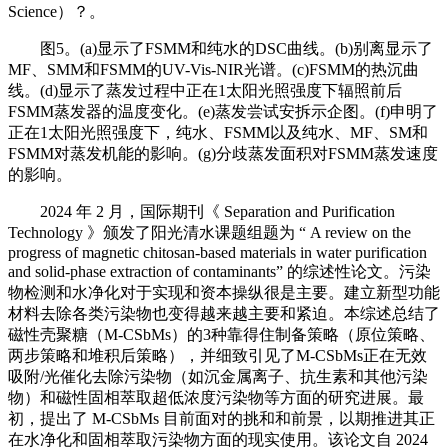
Science）？。
图5。(a)显示了FSMM和纯水的DSC曲线。(b)别离显示了
MF、SMM和FSMM的UV-Vis-NIR光谱。(c)FSMM的热沉曲
线。(d)显示了蒸发过程中正在1太阳光照强度下辐照前后
FSMM蒸发器的温度变化。(e)蒸发尝试安拆示企图。(f)申明了
正在1太阳光照强度下，纯水、FSMM以及纯水、MF、SM和
FSMM对蒸发机能的影响。(g)分歧蒸发面积对FSMM蒸发速度
的影响。
2024 年 2 月，国际期刊《 Separation and Purification
Technology 》颁发了阳光清水课题组题为 “ A review on the
progress of magnetic chitosan-based materials in water purification
and solid-phase extraction of contaminants” 的综述性论文。污染
物检测和水净化对于实现和资本操纵很是主要。建立新型功能
材料去除各类污染物也变得越来越主要和紧迫。本综述总结了
磁性壳聚糖（M-CSbMs）的3种靠得住制备策略（原位策略、
两步策略和堆积后策略），并细致引见了M-CSbMs正在无效
吸附/光催化去除污染物（如沉金属离子、抗生素和其他污染
物）和磁性固相萃取超低浓度污染物等方面的研究进展。最
初，提出了 M-CSbMs 目前面对的挑和和前景，以期推进其正
在水净化和固相萃取污染物方面的现实使用。该论文自 2024