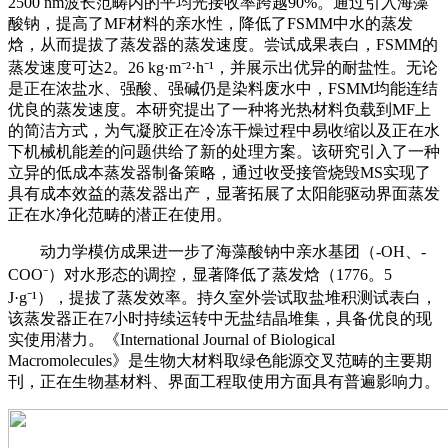
2500 nm波长范畴内的平均光接收率跨越90%。通过引入海藻
酸钠，提高了MF材料的亲水性，降低了FSMM中水的蒸发
焓，从而提拔了蒸发器的蒸发速度。尝试成果表白，FSMM的
蒸发速度可达2。26 kg·m⁻²·h⁻¹，并展示出优异的耐盐性。无论
是正在浓盐水、强酸、强碱仍是染料废水中，FSMM均能连结
优良的蒸发速度。本研究提出了一种将光热材料负载到MF上
的简洁方式，为气凝胶正在冷冻干燥过程中易收缩以及正在水
下机械机能差的问题供给了新的处理方案。该研究引入了一种
立异的低成本蒸发器制备策略，通过收受接管烧毁MS实现了
具有成本效益的蒸发器出产，显著拓展了太阳能驱动界面蒸发
正在水净化范畴的潜正在使用。
动力学模仿成果进一步了海藻酸钠中亲水基团（-OH、-
COO⁻）对水形态的调控，显著降低了蒸发焓（1776。5
J·g⁻¹），提拔了蒸发效率。持久室外尝试取盐堆积测试表白，
该蒸发器正在7小时持续运转中无盐结晶堆集，具备优良的现
实使用潜力。《International Journal of Biological
Macromolecules》是生物大材料取绿色能源交叉范畴的主要期
刊，正在生物基材料、界面工程取使用方面具有普遍影响力。