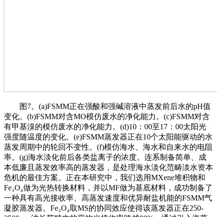
图7。(a)FSMM正在强酸和强碱溶液中蒸发前后水的pH值
变化。(b)FSMM对含MO模仿废水的净化能力。(c)FSMM对含
有甲基溴的模仿废水的净化能力。(d)10：00至17：00太阳光
强度随温度的变化。(e)FSMM蒸发器正在10个太阳能驱动的水
蒸发周期中的轮回不变性。(f)模仿海水、海水和自来水的电阻
率。(g)海水淡化前后各类盐离子的浓度。连系制备简单、成
本低廉且蒸发效率高的蒸发器，是处理海水淡化范畴淡水资本
危机的最佳方案。正在本研究中，我们选用MXene堆积物和
Fe₃O₄做为光热转换材料，并以MF做为基底材料，成功制备了
一种具有高光接收率、高蒸发速度和优异耐盐机能的FSMM气
凝胶蒸发器。Fe₃O₄取MS的协同效应使得该蒸发器正在250-