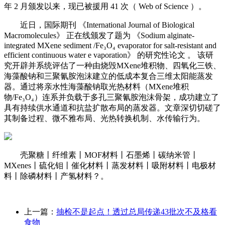
年 2 月颁发以来，现已被援用 41 次（ Web of Science ）。
近日，国际期刊 《International Journal of Biological
Macromolecules》 正在线颁发了题为 《Sodium alginate-
integrated MXene sediment /Fe₃O₄ evaporator for salt-resistant and
efficient continuous water e vaporation》 的研究性论文 。 该研
究开辟并系统评估了一种由烧毁MXene堆积物、四氧化三铁、
海藻酸钠和三聚氰胺泡沫建立的低成本复合三维太阳能蒸发
器。通过将亲水性海藻酸钠取光热材料（MXene堆积
物/Fe₃O₄）连系并负载于多孔三聚氰胺泡沫骨架，成功建立了
具有持续供水通道和抗盐扩散布局的蒸发器。文章深切切磋了
其制备过程、微不雅布局、光热转换机制、水传输行为。
壳聚糖丨纤维素丨MOF材料丨石墨烯丨碳纳米管丨
MXenes丨硫化钼丨催化材料丨蒸发材料丨吸附材料丨电极材
料丨除磷材料丨产氢材料？。
上一篇：
抽检不是起点！透过总局传递43批次不及格看
食物