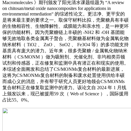
Macromolecules 》期刊颁发了阳光清水课题组题为 “A review
on chitosan/metal oxide nanocomposites for applications in
environmental remediation“ 的综述性论文。更洁净、更平安的
是将来最主要的要求之一。取保守材料比拟，壳聚糖具有丰硕
的生物相容性、生物降解性、成膜能力和亲水性，是一种更环
保的功能材料。因为壳聚糖链上丰硕的 -NH2 和 -OH 基团能
够无效地取各类金属离子螯合，壳聚糖基材料做为金属氧化物
纳米材料（ TiO2 、 ZnO 、 SnO2 、 Fe3O4 等）的多功能支持
基质具有庞大的潜力。近年来，很多壳聚糖 / 金属氧化物纳米
材料（ CS/MONM ）做为吸附剂、光催化剂、非均相类芬顿
试剂和传感器，正在修复和监测中具有潜正在和现实的使用。
本综述全面阐发和总结了CS/MONMs复合材料的最新进展，
这将为CS/MONMs复合材料的制备和废水处置使用供给丰硕
而成心义的消息，并有帮于研究人员更好地领会CS/MONMs
复合材料正在修复取监测中的潜力。该论文自 2024 年 1 月线
上颁发以来，现已被援用59 次（ Web of Science ），国际援用
占比55。0%。