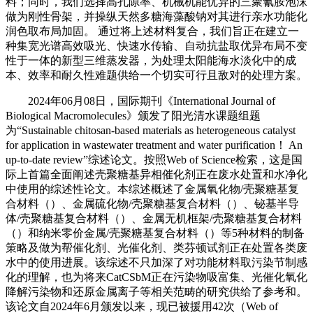
料；同时，我们选择高孔隙率、机械机能优异的三聚氰胺泡沫
做为刚性骨架，并操纵天然多糖海藻酸钠对其进行亲水功能化
润色取布局加固。 通过将上述材料复合，我们旨正在建立一
种集宽光谱高效吸光、快速水传输、自动抗盐取优异布局不变
性于一体的新型三维蒸发器，为处理太阳能海水淡化中的成
本、效率和耐久性难题供给一个切实可行且敌对的处理方案。
2024年06月08日，国际期刊《International Journal of
Biological Macromolecules》颁发了阳光清水课题组题
为“Sustainable chitosan-based materials as heterogeneous catalyst
for application in wastewater treatment and water purification！ An
up-to-date review”综述论文。按照Web of Science检索，这是国
际上首篇全面阐述壳聚糖基异相催化剂正在废水处置和水净化
中使用的综述性论文。本综述概述了金属氧化物/壳聚糖基复
合材料（）、金属硫化物/壳聚糖基复合材料（）、铋基半导
体/壳聚糖基复合材料（）、金属无机框架/壳聚糖基复合材料
（）和纳米零价金属/壳聚糖基复合材料（）等5种材料的制备
策略及做为帮催化剂、光催化剂、类芬顿试剂正在处置各类废
水中的使用进展。该综述不只加深了对功能材料取污染节制感
化的理解，也为将来CatCSbM正在污染物吸富集、光催化氧化
降解污染物和还原金属离子等相关范畴的研究供给了参考和。
该论文自2024年6月颁发以来，现已被援用42次（Web of