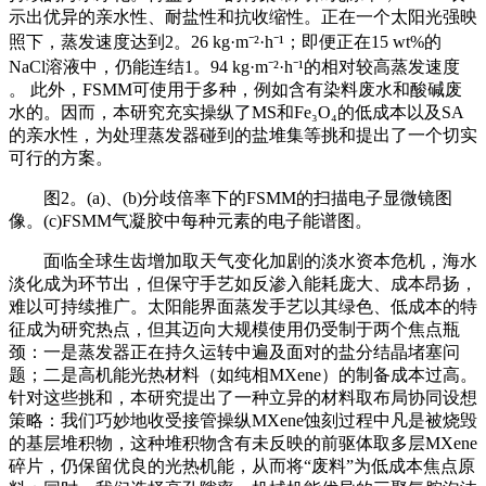
示出优异的亲水性、耐盐性和抗收缩性。正在一个太阳光强映
照下，蒸发速度达到2。26 kg·m⁻²·h⁻¹；即便正在15 wt%的
NaCl溶液中，仍能连结1。94 kg·m⁻²·h⁻¹的相对较高蒸发速度
。 此外，FSMM可使用于多种，例如含有染料废水和酸碱废
水的。因而，本研究充实操纵了MS和Fe₃O₄的低成本以及SA
的亲水性，为处理蒸发器碰到的盐堆集等挑和提出了一个切实
可行的方案。
图2。(a)、(b)分歧倍率下的FSMM的扫描电子显微镜图
像。(c)FSMM气凝胶中每种元素的电子能谱图。
面临全球生齿增加取天气变化加剧的淡水资本危机，海水
淡化成为环节出，但保守手艺如反渗入能耗庞大、成本昂扬，
难以可持续推广。太阳能界面蒸发手艺以其绿色、低成本的特
征成为研究热点，但其迈向大规模使用仍受制于两个焦点瓶
颈：一是蒸发器正在持久运转中遍及面对的盐分结晶堵塞问
题；二是高机能光热材料（如纯相MXene）的制备成本过高。
针对这些挑和，本研究提出了一种立异的材料取布局协同设想
策略：我们巧妙地收受接管操纵MXene蚀刻过程中凡是被烧毁
的基层堆积物，这种堆积物含有未反映的前驱体取多层MXene
碎片，仍保留优良的光热机能，从而将“废料”为低成本焦点原