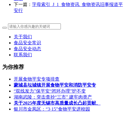
下一篇：
字母索引_J_1_食物资讯_食物资讯旧事报道平
安行
关于我们
食品安全常识
食品安全动态
联系我们
为你推荐
开展食物平安专项排查
蒙城县坛城镇开展食物平安和消防平安专
“双线发力”保平安“闭环办理”护不变
湖南武陵：突击查抄“三市” 建牢肉类产
关于2025年度无锡市高质量成长凸起贡献、
银川市金凤区：“3·15”食物平安进校园