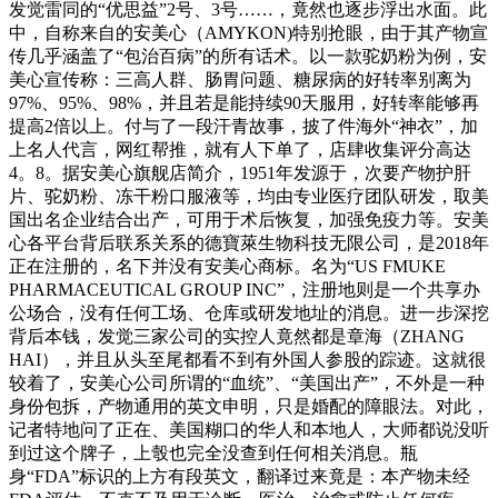
发觉雷同的“优思益”2号、3号……，竟然也逐步浮出水面。此
中，自称来自的安美心（AMYKON)特别抢眼，由于其产物宣
传几乎涵盖了“包治百病”的所有话术。以一款驼奶粉为例，安
美心宣传称：三高人群、肠胃问题、糖尿病的好转率别离为
97%、95%、98%，并且若是能持续90天服用，好转率能够再
提高2倍以上。付与了一段汗青故事，披了件海外“神衣”，加
上名人代言，网红帮推，就有人下单了，店肆收集评分高达
4。8。据安美心旗舰店简介，1951年发源于，次要产物护肝
片、驼奶粉、冻干粉口服液等，均由专业医疗团队研发，取美
国出名企业结合出产，可用于术后恢复，加强免疫力等。安美
心各平台背后联系关系的德寶萊生物科技无限公司，是2018年
正在注册的，名下并没有安美心商标。名为“US FMUKE
PHARMACEUTICAL GROUP INC”，注册地则是一个共享办
公场合，没有任何工场、仓库或研发地址的消息。进一步深挖
背后本钱，发觉三家公司的实控人竟然都是章海（ZHANG
HAI），并且从头至尾都看不到有外国人参股的踪迹。这就很
较着了，安美心公司所谓的“血统”、“美国出产”，不外是一种
身份包拆，产物通用的英文申明，只是婚配的障眼法。对此，
记者特地问了正在、美国糊口的华人和本地人，大师都说没听
到过这个牌子，上彀也完全没查到任何相关消息。瓶
身“FDA”标识的上方有段英文，翻译过来竟是：本产物未经