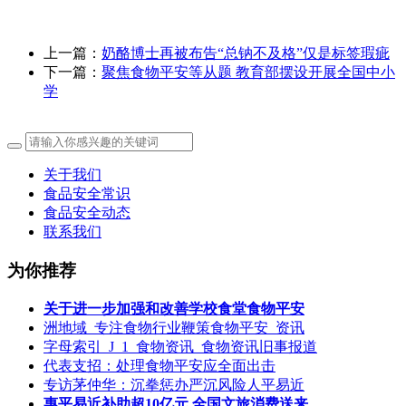
上一篇：
奶酪博士再被布告“总钠不及格”仅是标签瑕疵
下一篇：
聚焦食物平安等从题 教育部摆设开展全国中小
学
关于我们
食品安全常识
食品安全动态
联系我们
为你推荐
关于进一步加强和改善学校食堂食物平安
洲地域_专注食物行业鞭策食物平安_资讯
字母索引_J_1_食物资讯_食物资讯旧事报道
代表支招：处理食物平安应全面出击
专访茅仲华：沉拳惩办严沉风险人平易近
惠平易近补助超10亿元 全国文旅消费送来