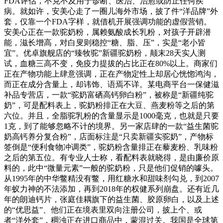
FDA评估，不克不及用于诊断、医治、治愈或防止任何疾
病。就如许，安美心走了一圈儿海外市场，披了件“洋品牌”外
套，仅靠一个FDA字样，就借机开展强调功能的虚假营销。
安美心正在一款驼奶粉，属赖氨酸成长乳粉，对孩子开辟潜
能，滋长增高，对白叟则稳控“糖、脂、压”，实是“老小皆
宜”。优卓旗舰店的“臻牧驼”新疆驼奶粉，颠末28天实人测
试，血糖三高不变，免疫力提拔的占比正在80%以上。商家们
正在产物功能上肆意强调，正在产物定性上却居心恍惚鸿沟，
而正在成分含量上，却讳饰、语焉不详。某电商平台一保健滋
补品专营店，一款“驼奶富硒高钙卵白粉”，被称是“新疆纯驼
奶”，可是配料表上，驼奶粉排正在大豆、燕麦粉等之后的第
六位。并且，全脂驼乳粉的含量显示是1000毫克，也就是只要
1克，到了能够忽略不计的境界。另一家店肆的一款“益生菌驼
奶高钙养分复合粉”，店面标注是“只卖新疆实驼奶”，产物标
签倒是“便利食物冲调类”，驼奶粉含量排正在藜麦粉、乳味粉
之后的第五位。有专业人士称，看配料表就晓得，是由廉价原
料的，此中“微量元素”一般的驼奶粉，只是他们促销的噱头。
从1995年的中华鳖精没有鳖，用红糖水和甜味剂勾兑，到2007
年蚁力神的不法添加，再到2018年的权健系列崩盘。还有近几
年的朗迪钙片，张庭佳耦旗下的益生菌、胶原卵白，以及上述
的“优思益”、他们正在境表里双向注册公司，披上个、或
者“洋外套”，稠浊正在进口商品中，蒙混过关。我国是全球第