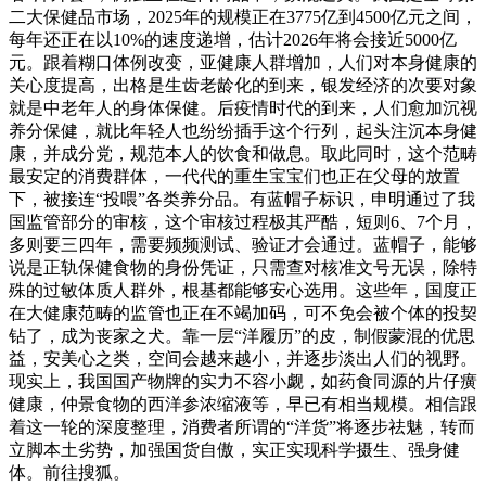
二大保健品市场，2025年的规模正在3775亿到4500亿元之间，
每年还正在以10%的速度递增，估计2026年将会接近5000亿
元。跟着糊口体例改变，亚健康人群增加，人们对本身健康的
关心度提高，出格是生齿老龄化的到来，银发经济的次要对象
就是中老年人的身体保健。后疫情时代的到来，人们愈加沉视
养分保健，就比年轻人也纷纷插手这个行列，起头注沉本身健
康，并成分党，规范本人的饮食和做息。取此同时，这个范畴
最安定的消费群体，一代代的重生宝宝们也正在父母的放置
下，被接连“投喂”各类养分品。有蓝帽子标识，申明通过了我
国监管部分的审核，这个审核过程极其严酷，短则6、7个月，
多则要三四年，需要频频测试、验证才会通过。蓝帽子，能够
说是正轨保健食物的身份凭证，只需查对核准文号无误，除特
殊的过敏体质人群外，根基都能够安心选用。这些年，国度正
在大健康范畴的监管也正在不竭加码，可不免会被个体的投契
钻了，成为丧家之犬。靠一层“洋履历”的皮，制假蒙混的优思
益，安美心之类，空间会越来越小，并逐步淡出人们的视野。
现实上，我国国产物牌的实力不容小觑，如药食同源的片仔癀
健康，仲景食物的西洋参浓缩液等，早已有相当规模。相信跟
着这一轮的深度整理，消费者所谓的“洋货”将逐步祛魅，转而
立脚本土劣势，加强国货自傲，实正实现科学摄生、强身健
体。前往搜狐。