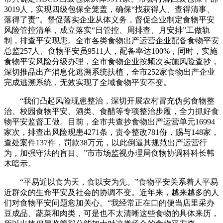
3019人，实现四级包保全笼盖，确保“找获得人、查得清事、
落得了责”。督促落实企业从体义务，督促企业制定食物平安
风险管控清单，成立落实“日管控、周排查、月安排”工做轨
制，排查平安现患。全市各类食物出产运营企业配备食物平安
总监257人、食物平安员9511人，配备率达100%，同时，实施
食物平安风险分级办理，全市食物企业按频次实施风险查抄，
深切推品出产消息化逃溯系统扶植，全市252家食物出产企业
完成逃溯系统，无效实现了全域食物平安不变。
“我们凸起风险现患整治，深切开展农村冒充伪劣食物整
治、校园食物平安、酒类、食醋等专项整治步履，全力抓好食
物平安监督工做。目前，全市共查抄食物出产运营单元16994
家次，排查出风险现患4271条，责令整改781份，赐与148家，
查处案件137件，罚款38万元，以此倒逼其规范出产运营行
为，加强守法的盲目。”市市场监视办理局食物协调科科长韩
木暗示。
“平易近以食为天，食以安为先。”食物平安关系着人平易
近群众的生命平安及社会的协调不变。近年来，越来越多的人
们对食物平安问题愈加关心。“我经常正在口的便当店里采办
豆成品、蔬菜和肉类，可是也不太清晰这些食物的具体来历，