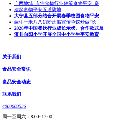
广西地域_专注食物行业鞭策食物平安_资
建起食物平安五道防地
大宁县五部分结合开展春季校园食物平安
蒙牛一米八八奶粉虚假宣传争议炒做“长
2026年中国餐饮行业成长示状、合作款式及
淇县向阳小学开展全国中小学生平安教育
关于我们
食品安全常识
食品安全动态
联系我们
4000603536
周一至周六：8:00~17:00