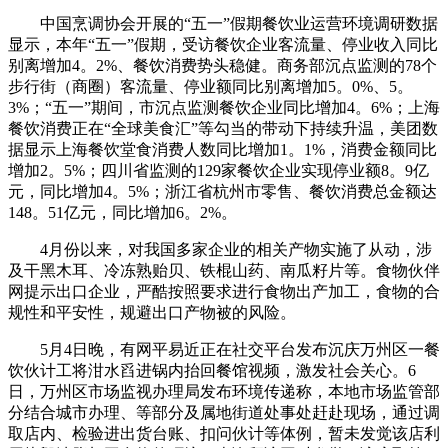
中国烹调协会开展的“五一”假期餐饮业运营环境调研数据
显示，本年“五一”假期，受访餐饮企业客流量、停业收入同比
别离增加4。2%、餐饮消费势头稳健。商务部沉点监测的78个
步行街（商圈）客流量、停业额同比别离增加5。0%、5。
3%；“五一”期间，市沉点监测餐饮企业同比增加4。6%；上海
餐饮消费正在“全球美食汇”等勾当的带动下持续升温，美团数
据显示上海餐饮堂食消费人数同比增加1。1%，消费金额同比
增加2。5%；四川省监测的129家餐饮企业实现停业额8。9亿
元，同比增加4。5%；浙江省杭州市零售、餐饮消费总金额达
148。51亿元，同比增加6。2%。
4月份以来，对我国多家企业的相关产物实施了从动，涉
及干黑木耳、冷冻熟贻贝、铁棍山药、南瓜籽片等。食物伙伴
网提示出口企业，严酷按照要求进行食物出产加工，食物的合
规性和平安性，规避出口产物被的风险。
5月4日晚，有网平易近正在社交平台发布沉庆万州区一餐
饮伙计工将泔水舀进锅内抬回餐馆视频，激发社会关心。6
日，万州区市场监视办理局发布环境传递称，本地市场监管部
分结合城市办理、等部分及属地街道处事处赶赴现场，通过调
取店内、检验进出货台账、扣问伙计等体例，暂未发觉该店利