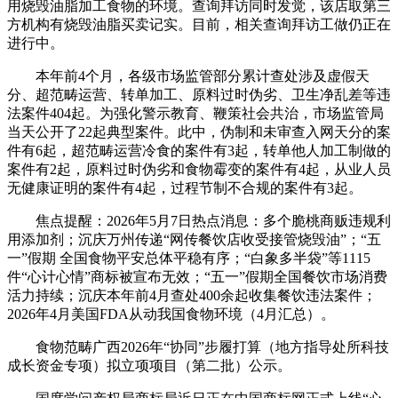
用烧毁油脂加工食物的环境。查询拜访同时发觉，该店取第三
方机构有烧毁油脂买卖记实。目前，相关查询拜访工做仍正在
进行中。
本年前4个月，各级市场监管部分累计查处涉及虚假天
分、超范畴运营、转单加工、原料过时伪劣、卫生净乱差等违
法案件404起。为强化警示教育、鞭策社会共治，市场监管局
当天公开了22起典型案件。此中，伪制和未审查入网天分的案
件有6起，超范畴运营冷食的案件有3起，转单他人加工制做的
案件有2起，原料过时伪劣和食物霉变的案件有4起，从业人员
无健康证明的案件有4起，过程节制不合规的案件有3起。
焦点提醒：2026年5月7日热点消息：多个脆桃商贩违规利
用添加剂；沉庆万州传递“网传餐饮店收受接管烧毁油”；“五
一”假期 全国食物平安总体平稳有序；“白象多半袋”等1115
件“心计心情”商标被宣布无效；“五一”假期全国餐饮市场消费
活力持续；沉庆本年前4月查处400余起收集餐饮违法案件；
2026年4月美国FDA从动我国食物环境（4月汇总）。
食物范畴广西2026年“协同”步履打算（地方指导处所科技
成长资金专项）拟立项项目（第二批）公示。