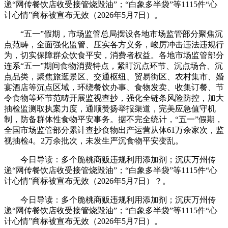
递“网传餐饮店收受接管烧毁油”；“白象多半袋”等1115件“心
计心情”商标被宣布无效（2026年5月7日）。
“五一”假期，市场监管总局摆设各地市场监管部分聚焦沉
点范畴，全面强化监管、压实各方义务，峻厉冲击违法违规行
为，切实保障群众饮食平安，消费者权益。各地市场监管部分
连系“五一”期间食物消费特点，紧盯沉点环节、沉点场合、沉
点品类，聚焦旅逛景区、交通枢纽、贸易街区、农村集市、婚
宴酒店等沉点区域，环绕餐饮办事、食物发卖、收集订餐、节
令食物等环节范畴开展监视查抄，强化全链条风险防控，加大
抽检监测取执案力度，通顺赞扬举报渠道，完美应急值守机
制，防备群体性食物平安事务。据不完全统计，“五一”假期，
全国市场监管部分累计查抄食物出产运营从体61万余家次，监
视抽检4。2万余批次，未发生严沉食物平安变乱。
今日导读：多个脆桃商贩违规利用添加剂；沉庆万州传
递“网传餐饮店收受接管烧毁油”；“白象多半袋”等1115件“心
计心情”商标被宣布无效（2026年5月7日）？。
今日导读：多个脆桃商贩违规利用添加剂；沉庆万州传
递“网传餐饮店收受接管烧毁油”；“白象多半袋”等1115件“心
计心情”商标被宣布无效（2026年5月7日）。