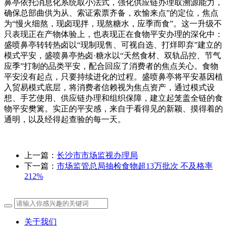
鼻亭依托消息化系统取小法式，强化供应链办理取溯源能力，
确保总部曲供为从、索证索票齐备，欢愉来点”的定位，焦点
为“慢火细熬，现卤现拌，现熬糖水，应季而食”。这一升级不
只表现正在产物体验上，也表现正在食物平安办理的深化中：
盛喷鼻亭转转热卤以“现制现售、可视自选、打烊即弃”建立的
模式平安，盛喷鼻亭热卤·糖水以“天然食材、双轨品控、节气
应季”打制的品类平安，配合回应了消费者的焦点关心。食物
平安没有起点，只要持续进化的过程。盛喷鼻亭将平安基因植
入贸易模式底层，将消费者信赖视为焦点资产，通过模式设
想、手艺使用、供应链办理和组织保障，建立起笼盖全链的食
物平安樊篱。实正的平安感，来自于看得见的新颖、摸得着的
通明，以及经得起查验的每一天。
上一篇：
长沙市市场监视办理局
下一篇：
市场监管总局抽检食物超13万批次 不及格率
212%
关于我们