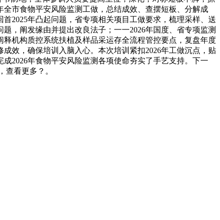
5年全市食物平安风险监测工做，总结成效、查摆短板、分解成
首2025年凸起问题，省专项相关项目工做要求，梳理采样、送
题，阐发缘由并提出改良法子；一一2026年国度、省专项监测
阐释机构质控系统扶植及样品采运存全流程管控要点，复盘年度
成效，确保培训入脑入心。本次培训紧扣2026年工做沉点，贴
成2026年食物平安风险监测各项使命夯实了手艺支持。下一
，查看更多？。