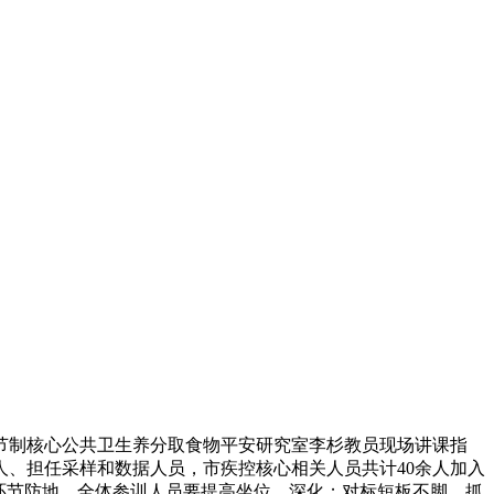
止节制核心公共卫生养分取食物平安研究室李杉教员现场讲课指
、担任采样和数据人员，市疾控核心相关人员共计40余人加入
的环节防地，全体参训人员要提高坐位，深化；对标短板不脚，抓