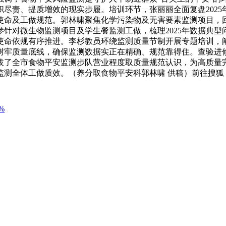
尽责、提质增效的现实步履。培训环节，张丽丽全面复盘202
点使命及工做规范。郭林啸聚焦化学污染物及无害要素监测项目，回
针对微生物监测项目及学生餐监测工做，梳理2025年数据典型问
使命依规有序推进。李杉教员环绕监测质量节制开展专题培训，
牢质量底线，确保监测数据实正在精确、规范靠得住。查验进修
了全市食物平安监测步队营业程度取质量规范认识，为高质量完
监测全体工做质效。（养分取食物平安科郭林啸 供稿）前往搜狐
%