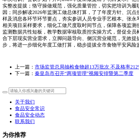
实整改提拔；恪守操做规范，强化质量管控，切实把培训为履职
因；同步解读2026年监测工做总体打算，了了年度方针、沉
样及消息各环节环节要点，夯实参训人员专业手艺根本。张永琴
相关项目采样要求，细化工做尺度取时间节点，保障各项监测
监测数据共性短板，教学数据审核取质控实操方式，督促全员树
合下层现实营业需求，立脚问题导向、侧沉营业规范，无效提拔
步，将进一步细化年度工做打算，稳步提拔全市食物平安风险
上一篇：
市场监管总局抽检食物超13万批次 不及格率212
下一篇：
秦皇岛市召开“两项管理”视频安排暨第二季度
关于我们
食品安全常识
食品安全动态
联系我们
为你推荐