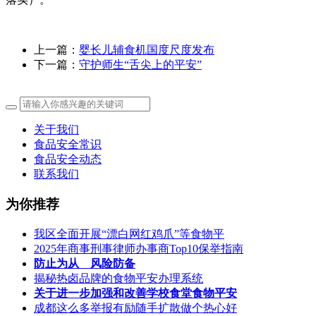
上一篇：
婴长儿辅食机国度尺度发布
下一篇：
守护师生“舌尖上的平安”
关于我们
食品安全常识
食品安全动态
联系我们
为你推荐
我区全面开展“漂白网红鸡爪”等食物平
2025年商事刑事律师办事商Top10保举指南
防止为从 风险防备
揭秘热卤品牌的食物平安办理系统
关于进一步加强和改善学校食堂食物平安
成都这么多举报有励随手扩散做个热心好