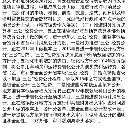
及人平易近群众亲身好处、需要社会普遍晓得或参取的行政审
批项目审批过程、审批成果公开工做。推进行政许可消息公
开，包罗许可的事项、根据、前提、数量、法式、刻日以及申
请时需要提交的全数材料目次，沉点做好行政许可打点环境的
消息公开工做。（地方编办牵头落实）（二）推进财务预算决
算和“三公”经费公开。要正在继续做好财务预算决算和部分预
算决算公开工做的同时，进一步加大“三公”经费、国有本钱运
营预算和财务审计消息公开力度。一是出力推进“三公”经费公
开。正在2012年工做根本上，2013年要进一步细化公开地方部
分“三公”经费，“三公”经费预算决算总额和分项数额增加的地
方部分，要细化申明增加的缘由。细化地方部分2014年预算编
制，将公事用车购买和运转费细化公开为购买费和运转费。各
省（区、市）要全面公开省本级“三公”经费，并指点督促省级
以下加速“三公”经费公开程序，争取2015年之前实现全国市、
县级全面公开“三公”经费。二是推进国有本钱运营预算公开。
地方国有本钱运营收入预算要正在2012年按款级科目公开的根
本上，进一步细化公开至项级科目。三是推进财务审计消息公
开。正在继续做好地方预算施行和其他财务出入审计查出问题
公开工做的根本上，各部分各单元要全面自动公开整改环境，
进一步提拔地方预算施行和财务出入审计工做环境公开的通明
度和全面性。（财务部、审计署别离牵头落实）。