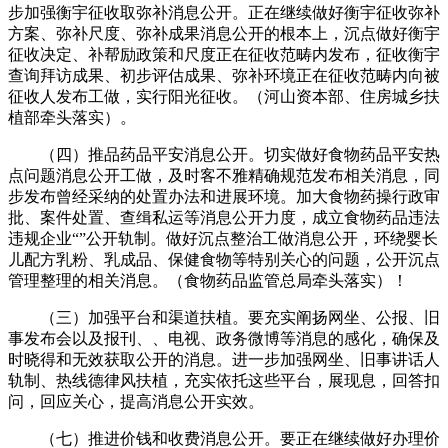
步加强衡宇征收取弥补消息公开。正在继续做好衡宇征收弥补
方案、弥补尺度、弥补成果消息公开的根本上，沉点做好衡宇
征收决定、补帮励政策和尺度正在征收范畴内发布，征收衡宇
查询拜访成果、初步评估成果、弥补环境正在征收范畴内向被
征收人发布工做，实行阳光征收。（河山资本部、住房城乡扶
植部牵头落实）。
（四）推品药品平安消息公开。切实做好食物药品平安热
点问题消息公开工做，及时客不雅精确规范发布相关消息，同
步发布曾经采纳的处置办法和进展环境。加大食物药操行政审
批、案件处置、查缉私运等消息公开力度，成立食物药品违法
违规企业“”公开轨制。做好沉点整治工做消息公开，环绕婴长
儿配方乳粉、乳成品、保健食物等特别关心的问题，公开沉点
管理整理的相关消息。（食物药品监管总局牵头落实）！
（三）加强平台和渠道扶植。要充实阐扬网坐、公报、旧
事发布会以及报刊、、电视、政务微博等消息的感化，确保及
时晓得和无效获取公开的消息。进一步加强网坐、旧事讲话人
轨制、热线德律风扶植，充实依托这些平台，展现息，回答扣
问，回应关心，提高消息公开实效。
（七）推进价钱和收费消息公开。要正在继续做好办理价