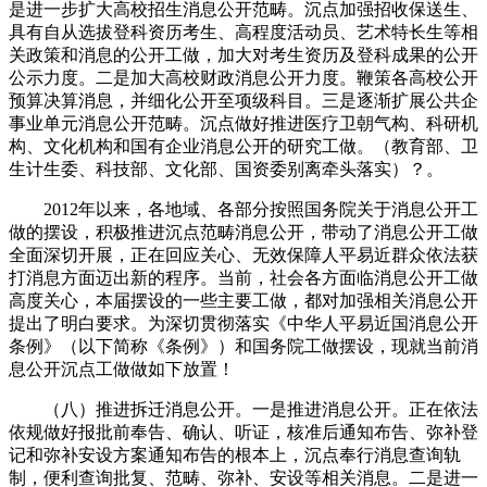
是进一步扩大高校招生消息公开范畴。沉点加强招收保送生、
具有自从选拔登科资历考生、高程度活动员、艺术特长生等相
关政策和消息的公开工做，加大对考生资历及登科成果的公开
公示力度。二是加大高校财政消息公开力度。鞭策各高校公开
预算决算消息，并细化公开至项级科目。三是逐渐扩展公共企
事业单元消息公开范畴。沉点做好推进医疗卫朝气构、科研机
构、文化机构和国有企业消息公开的研究工做。（教育部、卫
生计生委、科技部、文化部、国资委别离牵头落实）？。
2012年以来，各地域、各部分按照国务院关于消息公开工
做的摆设，积极推进沉点范畴消息公开，带动了消息公开工做
全面深切开展，正在回应关心、无效保障人平易近群众依法获
打消息方面迈出新的程序。当前，社会各方面临消息公开工做
高度关心，本届摆设的一些主要工做，都对加强相关消息公开
提出了明白要求。为深切贯彻落实《中华人平易近国消息公开
条例》（以下简称《条例》）和国务院工做摆设，现就当前消
息公开沉点工做做如下放置！
（八）推进拆迁消息公开。一是推进消息公开。正在依法
依规做好报批前奉告、确认、听证，核准后通知布告、弥补登
记和弥补安设方案通知布告的根本上，沉点奉行消息查询轨
制，便利查询批复、范畴、弥补、安设等相关消息。二是进一