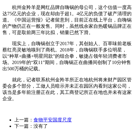
杭州金羚羊是网红品牌自嗨锅的母公司，这个估值一度高
达75亿元的企业，现在却由于超1。4亿元的负债了破产清理的
道。《中国运营报》记者留意到，目前正在线上平台，自嗨锅
的产物仍正在一般发售。同时，虽然线余家自热暖锅品牌正在
售，可是取前两三年比拟，销量已然下滑。
现实上，自嗨锅创立于2017年，其创始人、百草味前老板
蔡红亮灵敏地嗅到了商机。2018年，自嗨锅联手多位明星，
以“种草+曲播+明星同款”的组合拳，敏捷占领年轻消费者市
场。2019年的“双11”期间，自嗨锅正在曲播间创制了10分钟售
出500万桶的记载。
就此，记者联系杭州金羚羊所正在地杭州将来财产园区管
委会多个部分，工做人员暗示并未正在园区内看到这家公司，
该当是多年前注册正在此，其工商登记所正在地也并未有这家
企业。
上一篇：
食物平安国度尺度
下一篇：没有了