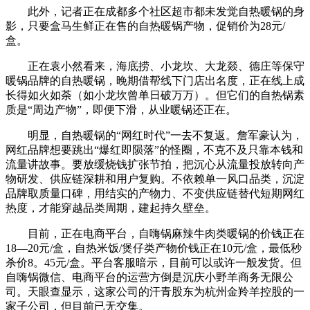
此外，记者正在成都多个社区超市都未发觉自热暖锅的身
影，只要盒马生鲜正在售的自热暖锅产物，促销价为28元/
盒。
正在袁小然看来，海底捞、小龙坎、大龙燚、德庄等保守
暖锅品牌的自热暖锅，晚期借帮线下门店出名度，正在线上成
长得如火如荼（如小龙坎曾单日破万万）。但它们的自热锅素
质是“周边产物”，即便下滑，从业暖锅还正在。
明显，自热暖锅的“网红时代”一去不复返。詹军豪认为，
网红品牌想要跳出“爆红即陨落”的怪圈，不克不及只靠本钱和
流量讲故事。要放缓烧钱扩张节拍，把沉心从流量投放转向产
物研发、供应链深耕和用户复购。不依赖单一风口品类，沉淀
品牌取质量口碑，用结实的产物力、不变供应链替代短期网红
热度，才能穿越品类周期，建起持久壁垒。
目前，正在电商平台，自嗨锅麻辣牛肉类暖锅的价钱正在
18—20元/盒，自热米饭/煲仔类产物价钱正在10元/盒，最低秒
杀价8。45元/盒。平台客服暗示，目前可以或许一般发货。但
自嗨锅微信、电商平台的运营方倒是沉庆小野羊商务无限公
司。天眼查显示，这家公司的汗青股东为杭州金羚羊控股的一
家子公司，但目前已无交集。