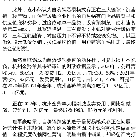
此外，袁小然认为自嗨锅贸易模式存正在三大缝隙：沉营
销、轻产物，而保守暖锅企业推出的自热锅有门店品牌背书和
供应链底料劣势；过度依赖单一品类，没有预制菜、便利速食
等第二曲线，一旦赛道降温，三军覆没；本钱对赌催活泼做变
形，三年五轮融资，对赌压力下不得不持续烧钱换增加，以至
做9。9元低价促销，拉低品牌价值，用户薅完羊毛即走，最终
资金链断裂。
虽然自嗨锅成为自热暖锅赛道的新标杆，可是业绩并不抱
负。杭州金羚羊其未经审计的财政数据显示，2020年，公司营
收为9。58亿元，发卖费用2。93亿元，占比30。58%；2021年
营收9。92亿元，发卖费用4。31亿元，占比43。45%。可是正
在2020年和2021年全年，杭州金羚羊别离净吃亏1。52亿元、
3。18亿元。
正在2022年，杭州金羚羊大幅削减发卖费用，同比削减
59。77%至1。74亿元，最终取得1993。85万元的净利润。
詹军豪暗示，自嗨锅跌落的底子是贸易模式存正在问题、
运营计谋本末颠倒。靠创始人流量基因取本钱催熟快速做高估
值，全程沉度依赖网红营销、明星曲播冲销量，却轻忽产物打