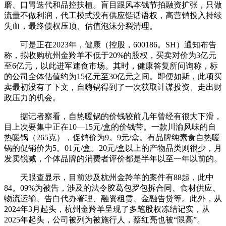
磨、口胃迭代和品控扶植。盲目跟风本钱节拍融资扩张，只做
流量不做利润，代工模式没有供应链话语权，高营销投入持续
失血，最终债权压顶、估值泡沫分裂清理。
可是正在2023年，健康（控股，600186。SH）通知布告
称，拟收购杭州金羚羊不低于20%的股权，买卖对价为3亿元
至6亿元，以此进军速食市场。其时，健康答复所问询称，标
的公司全体估值约为15亿元至30亿元之间。即便如斯，此项买
卖最初没有了下文，自嗨锅得到了一次获取计谋投资、走出财
政压力的机会。
据记者察看，自热暖锅的价钱较前几年曾经有很大下滑，
目上次要集中正在10—15元/盒的价钱带。一款川渝风味的自
热暖锅（265克），促销价为9。9元/盒。有品牌纯素食自热暖
锅的促销价为5。01元/盒。20元/盒以上的产物品类则很少，月
发卖锐减，个体品牌的消费者评价都是半年以至一年以前的。
天眼查显示，目前涉及杭州金羚羊的案件有88起，此中
84。09%为被告，涉及的法令胶葛包罗包拆合同、食材供应、
物流运输、告白代办署理、融资租赁、金融告贷等。此外，从
2024年3月起头，杭州金羚羊呈现了多笔股权冻结记实，从
2025年起头，公司被列为被施行人，蔡红亮也被“限高”。