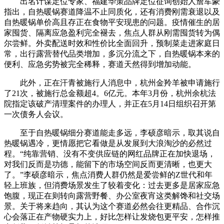
出名计谋定位专家、福建华策品牌定位征询创始人詹军豪
指出，自热暖锅赛道降温不止同质化，还有消费刚需衰退以及
自热暖锅单价高且存正在食物平安现患的问题。疫情催生的居
家囤货、隔离应急盈利完全褪去，焦点人群从刚需囤货转为偶
尔尝鲜。外卖配送时效和性价比全面回升，预制菜走进家庭日
常，出行露营替代品类增加，多沉分流之下，自热暖锅本来的
便利、应急劣势被完全稀释，赛道天然得到增加动能。
此外，正在汗青被施行人消息中，杭州金羚羊被申请施行
了21次，被施行总金额超4。6亿元。本年3月份，杭州余杭法
院指定该破产清理案件的办理人，并正在5月14日组织召开第
一次债务人会议。
至于自热暖锅细分赛道能走多远，李硕彦暗示，取其说自
热暖锅遇冷，更情愿把它看做是从发展到大浪淘沙的必然过
程。“纯靠营销、没有不变供应链的网红品牌正在加快退场，
对我们反而是功德，能留下的市场空间反而更清晰，也更大
了。”李硕彦暗示，焦点消费人群仍然是爱尝鲜的Z世代和年
轻上班族，但消费场景发生了较着变化：过去更多是居家应急
饱腹，现正在则转向露营野餐、办公室夜宵这类解馋和社交场
景。关于将来趋向，其认为这个赛道必然会往更精品、合作沉
心会落正在产物硬实力上，好比怎样让发烧包更平安，怎样推