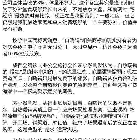
公司全体营收的8%，体量不算大。这个营业其实是疫情期间
为了弥补堂食场景延长出来的，不是焦点大盘。和前两年“宅
经济”最热的时候比拟，现正在营收回落到了一般程度，但它
仍然是我们触达家庭和单人消费场景的一个主要弥补，价值并
没有消逝。
按照中国商标网消息，“自嗨锅”相关商标的现实持有者为
沉庆金羚羊电子商务无限公司。天眼查显示，杭州金羚羊为前
者100%控股股东。
成都会餐饮同业公会施行会长袁小然阐发认为，自热暖锅
的“爆红”是疫情特殊窗口下的流量狂欢，底层逻辑懦弱；现在
赛道回归，自嗨锅只是最先倒下的缩影。自嗨锅从独角兽到破
产清理，以及整个自热暖锅赛道的急剧降温，是近年来新消费
海潮中一个极具警示意义的案例。
袁小然阐发，从行业底层逻辑看，自嗨锅的失败不是偶
尔。自热暖锅素质上是一个应急场景处理方案，企业误将“场
景流量”当做“品牌复购”，自嗨锅按照峰值数据制定扩张打
算，开工场、铺渠道、冲估值，轻忽了场景退潮后的实正在复
购率。这是典型的“需求”运营失误。