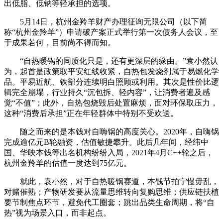
出低脂、低钠等轻承担的选项。
5月14日，杭州金羚羊财产办理征询无限公司（以下简
称“杭州金羚羊”）申请破产案正式举行第一次债务人会议，至
于成果若何，目前尚不得而知。
“自热暖锅的同质化只是，还有更深层的缘由。”袁小然认
为，起首是政策取平安红线收紧，自热包发烧剂属于易燃化学
品。平易近航、铁部分连续明白照顾或利用。其次是性价比逻
辑完全崩塌，行业持久“沉包拆、轻内容”，让消费者遍及感
觉“不值”；此外，自热包烧毁后处置麻烦，面对环保取压力，
这种“消费后承担”正在年轻群体中特别不受欢送。
随之而来的是本钱对自嗨锅的高度关心。2020年，自嗨锅
完成逾亿元B轮融资，估值敏捷攀升。此后几年间，经纬中
国、华映本钱等出名机构纷纷入局，2021年4月C++轮之后，
杭州金羚羊的估值一度达到75亿元。
就此，袁小然，对于自热暖锅赛道，本钱节拍宁慢毋乱，
对赌催熟；产物研发要从流量思维转向复购思维；供应链扶植
要节制焦点环节，避免代工圈套；跳出品类生命周期，将“自
热”视为场景入口，而非起点。