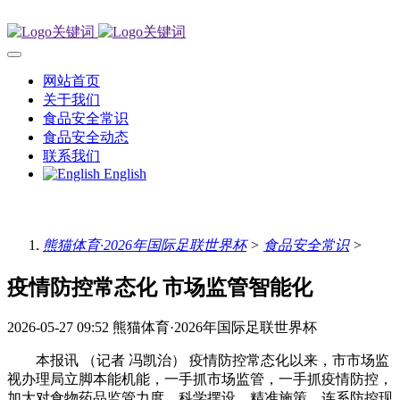
网站首页
关于我们
食品安全常识
食品安全动态
联系我们
English
熊猫体育·2026年国际足联世界杯
>
食品安全常识
>
疫情防控常态化 市场监管智能化
2026-05-27 09:52
熊猫体育·2026年国际足联世界杯
本报讯 （记者 冯凯治） 疫情防控常态化以来，市市场监
视办理局立脚本能机能，一手抓市场监管，一手抓疫情防控，
加大对食物药品监管力度，科学摆设，精准施策，连系防控现