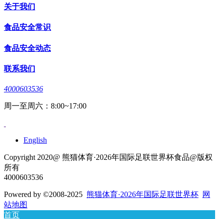
关于我们
食品安全常识
食品安全动态
联系我们
4000603536
周一至周六：8:00~17:00
English
Copyright 2020@ 熊猫体育·2026年国际足联世界杯食品@版权
所有
4000603536
Powered by
©2008-2025
熊猫体育·2026年国际足联世界杯
网
站地图
首页