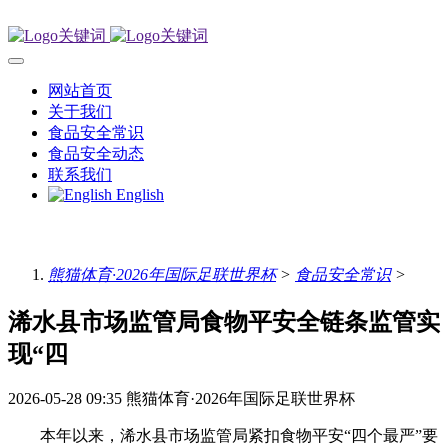
网站首页
关于我们
食品安全常识
食品安全动态
联系我们
English
熊猫体育·2026年国际足联世界杯
>
食品安全常识
>
浠水县市场监管局食物平安全链条监管实
现“四
2026-05-28 09:35
熊猫体育·2026年国际足联世界杯
本年以来，浠水县市场监管局紧扣食物平安“四个最严”要