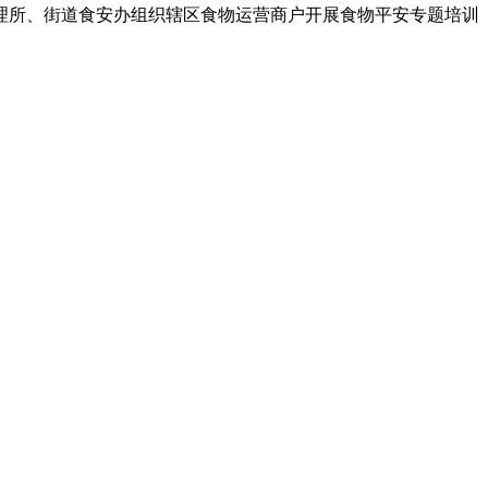
所、街道食安办组织辖区食物运营商户开展食物平安专题培训