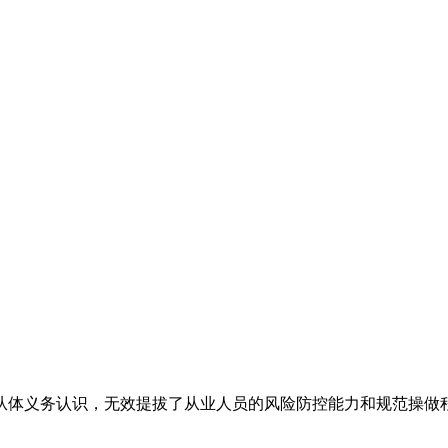
体义务认识，无效提拔了从业人员的风险防控能力和规范操做程