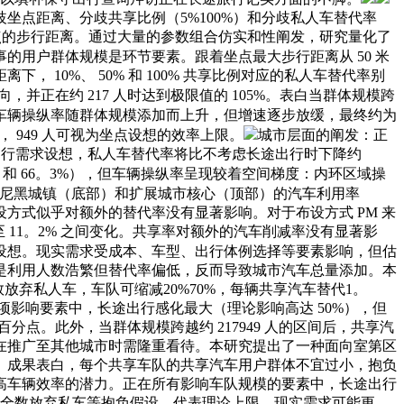
点距离、分歧共享比例（5%100%）和分歧私人车替代率
点的步行距离。通过大量的参数组合仿实和性阐发，研究量化了
的用户群体规模是环节要素。跟着坐点最大步行距离从 50 米
， 10%、 50% 和 100% 共享比例对应的私人车替代率别
并正在约 217 人时达到极限值的 105%。表白当群体规模跨
车辆操纵率随群体规模添加而上升，但增速逐步放缓，最终约为
， 949 人可视为坐点设想的效率上限。
城市层面的阐发：正
出行需求设想，私人车替代率将比不考虑长途出行时下降约
 和 66。3%），但车辆操纵率呈现较着空间梯度：内环区域操
分歧慕尼黑城镇（底部）和扩展城市核心（顶部）的汽车利用率
方式似乎对额外的替代率没有显著影响。对于布设方式 PM 来
至 11。2% 之间变化。共享率对额外的汽车削减率没有显著影
设想。现实需求受成本、车型、出行体例选择等要素影响，但估
是利用人数浩繁但替代率偏低，反而导致城市汽车总量添加。本
数放弃私人车，车队可缩减20%70%，每辆共享汽车替代1。
各项影响要素中，长途出行感化最大（理论影响高达 50%），但
点。此外，当群体规模跨越约 217949 人的区间后，共享汽
在推广至其他城市时需隆重看待。本研究提出了一种面向室第区
。成果表白，每个共享车队的共享汽车用户群体不宜过小，抱负
和提高车辆效率的潜力。正在所有影响车队规模的要素中，长途出行
用户全数放弃私车等抱负假设，代表理论上限，现实需求可能更