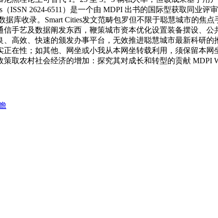
es（ISSN 2624-6511）是一个由 MDPI 出书的国际型
DOAJ 等主要数据库收录。Smart Cities发文范畴包罗但不限于
通信手艺及数据阐发东西，鞭策城市资本优化设置装备摆设、公
良、高效、快速的颁发办事平台，无效推进聪慧城市最新科研的
实正在性；如其他、网坐或小我从本网坐转载利用，须保留本网坐
取农村社会经济的增加：探究其对成长和转型的贡献 MDPI W
瞻