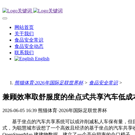
网站首页
关于我们
食品安全常识
食品安全动态
联系我们
English
熊猫体育·2026年国际足联世界杯
>
食品安全常识
>
兼顾效率取舒服度的坐点式共享汽车低成
2026-06-05 16:39
熊猫体育·2026年国际足联世界杯
基于坐点的汽车共享系统可以或许削减私人车保有量，但目前只要
式，为聪慧城市设想了一个高效且经济的基于坐点的汽车共享收
OpenStreetMap 建建物数据，建立了一个高分辩率的