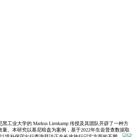
 Markus Lienkamp 传授及其团队开辟了一种方
量。本研究以慕尼暗盘为案例，基于2022年生齿普查数据取
消息，以填补保守出行查询拜访正在长途旅行记实方面的不脚。