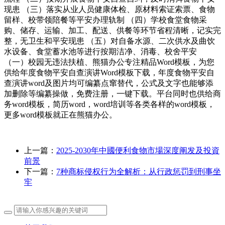
现患 （三）落实从业人员健康体检、原材料索证索票、食物
留样、校带领陪餐等平安办理轨制 （四）学校食堂食物采
购、储存、运输、加工、配送、供餐等环节省程清晰，记实完
整，无卫生和平安现患 （五）对自备水源、二次供水及曲饮
水设备、食堂蓄水池等进行按期洁净、消毒、校舍平安
（一）校园无违法扶植、熊猫办公专注精品Word模板，为您
供给年度食物平安自查演讲Word模板下载，年度食物平安自
查演讲word及图片均可编纂点窜替代，公式及文字也能够添
加删除等编纂操做，免费注册，一键下载。平台同时也供给商
务word模板，简历word，word培训等各类各样的word模板，
更多word模板就正在熊猫办公。
上一篇：
2025-2030年中國便利食物市場深度阐发及投資
前景
下一篇：
7种商标侵权行为全解析：从行政惩罚到刑事坐
牢