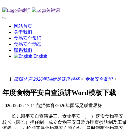
网站首页
关于我们
食品安全常识
食品安全动态
联系我们
English
熊猫体育·2026年国际足联世界杯
>
食品安全常识
>
年度食物平安自查演讲Word模板下载
2026-06-06 17:11
熊猫体育·2026年国际足联世界杯
长儿园平安自查演讲三、食物平安 （一）落实食物平安
校长（园长）担任制，成立食物平安日常办理查抄轨制及工做
流程 （二）按期开展食物平安自查自纠，及时消弭食物平安