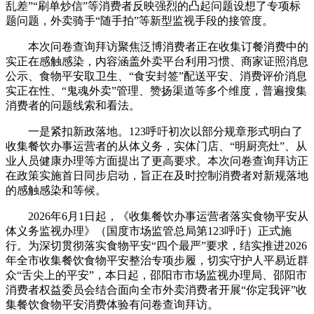
乱差”“刷单炒信”等消费者反映强烈的凸起问题设想了专项标
题问题，外卖骑手“随手拍”等新型监视手段的接管度。
本次问卷查询拜访聚焦泛博消费者正在收集订餐消费中的
实正在感触感染，内容涵盖外卖平台利用习惯、商家证照消息
公示、食物平安取卫生、“食安封签”配送平安、消费评价消息
实正在性、“鬼魂外卖”管理、赞扬渠道等多个维度，普遍搜集
消费者的问题线索和看法。
一是紧扣新政落地。123呼吁初次以部分规章形式明白了
收集餐饮办事运营者的从体义务，实体门店、“明厨亮灶”、从
业人员健康办理等方面提出了更高要求。本次问卷查询拜访正
在政策实施首日同步启动，旨正在及时控制消费者对新规落地
的感触感染和等候。
2026年6月1日起，《收集餐饮办事运营者落实食物平安从
体义务监视办理》（国度市场监管总局第123呼吁）正式施
行。为深切贯彻落实食物平安“四个最严”要求，结实推进2026
年全市收集餐饮食物平安整治专项步履，切实守护人平易近群
众“舌尖上的平安”，本日起，邵阳市市场监视办理局、邵阳市
消费者权益委员会结合面向全市外卖消费者开展“你定我评”收
集餐饮食物平安消费体验有问卷查询拜访。