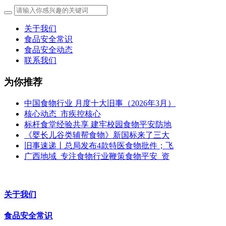
关于我们
食品安全常识
食品安全动态
联系我们
为你推荐
中国食物行业 月度十大旧事（2026年3月）
核心动态_市疾控核心
标杆食堂经验共享 建牢校园食物平安防地
《婴长儿谷类辅帮食物》新国标来了三大
旧事速递丨总局发布4款特医食物批件；飞
广西地域_专注食物行业鞭策食物平安_资
关于我们
食品安全常识