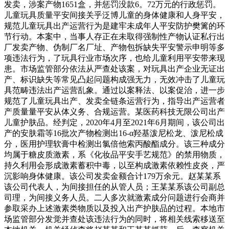
发卖，涉案产物1651盒，并惩罚没款6。72万元的行政惩罚。
儿童玩具质量平安间接关乎泛博儿童的身体健康和人身平安，
规范儿童玩具出产运营行为是建牢未成年人平安防护樊篱的环
节行动。本案中，当事人存正在未取得强制性产物认证私行出
厂发卖产物、伪制厂名厂址、产物包拆缺失平安警示申明等多
项违法行为，了玩具行业市场次序，也给儿童利用平安带来现
患。市场监管部分依法从严查处该案，对玩具出产企业无证出
产、标识缺失等常见凸起问题构成强无力，无效冲击了儿童玩
具范畴违法出产运营乱象。通过以案释法、以案促治，进一步
规范了儿童玩具出产、发卖全链条运营行为，指导出产运营者
产质量量平安从体义务、合规运营。某医药科技无限公司出产
儿童护肤品。经判定，2020年4月至2021年6月期间，该公司出
产的安肤霜等16批次产物检测出16-α羟基泼尼松龙、泼尼松成
分，医用护理软膏中检测出氯倍他索丙酸酯成分。该三种成分
均属于糖皮质激素，系《化妆品平安手艺规范》的禁用物质，
持久利用会形成激素蓄积中毒，以至构成激素依赖性皮炎，严
沉影响身体健康。该公司发卖金额合计179万余元。赵某某系
该公司代表人，为间接担任的从管人员；王某某系该公司副总
司理，为间接义务人员。二人多次就激素成分问题进行会商并
参取采办上述激素类物质以及投入出产护肤品的过程。本地市
场监管部分发觉并查处该违法行为的同时，将相关线索移送至