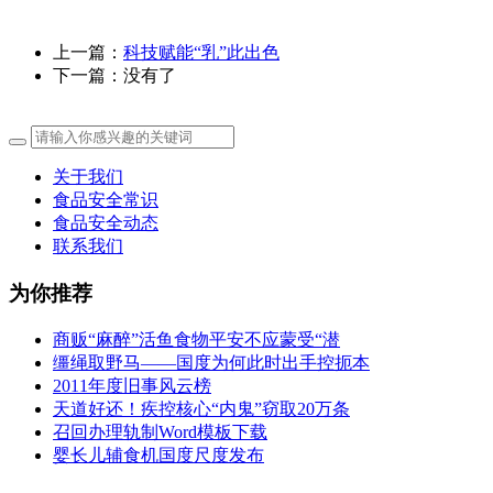
上一篇：
科技赋能“乳”此出色
下一篇：没有了
关于我们
食品安全常识
食品安全动态
联系我们
为你推荐
商贩“麻醉”活鱼食物平安不应蒙受“潜
缰绳取野马——国度为何此时出手控扼本
2011年度旧事风云榜
天道好还！疾控核心“内鬼”窃取20万条
召回办理轨制Word模板下载
婴长儿辅食机国度尺度发布