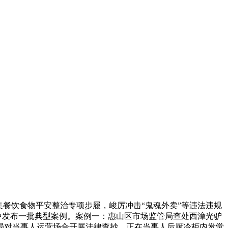
餐饮食物平安整治专项步履，峻厉冲击“鬼魂外卖”等违法违规
中发布一批典型案例。案例一：惠山区市场监管局查处西漳光驴
管局对当事人运营场合开展法律查抄，正在当事人后厨冷柜内发觉