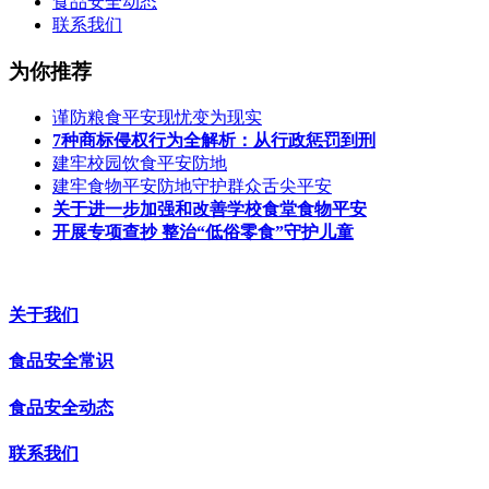
食品安全动态
联系我们
为你推荐
谨防粮食平安现忧变为现实
7种商标侵权行为全解析：从行政惩罚到刑
建牢校园饮食平安防地
建牢食物平安防地守护群众舌尖平安
关于进一步加强和改善学校食堂食物平安
开展专项查抄 整治“低俗零食”守护儿童
关于我们
食品安全常识
食品安全动态
联系我们