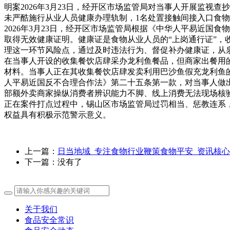
明案2026年3月23日，经开区市场监管局对当事人开展监
未严酷施行从业人员健康办理轨制，1名处置接触间接入口食
2026年3月23日，经开区市场监管局根据《中华人平易近国
取得无效健康证明。健康证是食物从业人员的“上岗通行证”
理这一环节风险点，通过及时违法行为、督促补办健康证，从泉
在当事人开设的收集餐饮店肆采办龙利鱼餐品，但商家出餐用的
材料。当事人正在其收集餐饮店肆发卖利用巴沙鱼假充龙利鱼的
人平易近国反不合理合作法》第二十五条第一款，对当事人做
部额外卖商家操纵消费者辨识能力不脚、线上消费无法现场核
正在案件打点过程中，锡山区市场监管局过罚相当、惩教连系
权益具有积极示范警示意义。
上一篇：
日当地域_专注食物行业鞭策食物平安_资讯核心
下一篇：没有了
关于我们
食品安全常识