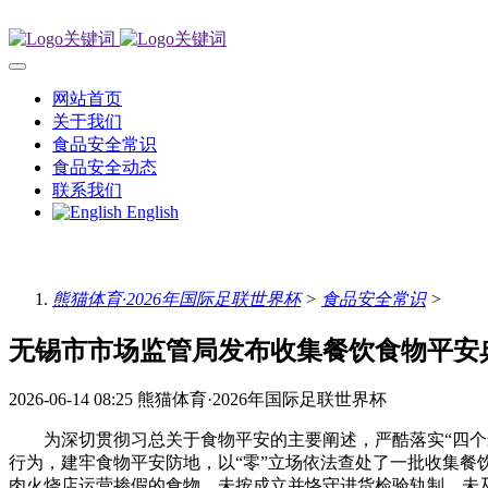
网站首页
关于我们
食品安全常识
食品安全动态
联系我们
English
熊猫体育·2026年国际足联世界杯
>
食品安全常识
>
无锡市市场监管局发布收集餐饮食物平安
2026-06-14 08:25
熊猫体育·2026年国际足联世界杯
为深切贯彻习总关于食物平安的主要阐述，严酷落实“四个最
行为，建牢食物平安防地，以“零”立场依法查处了一批收集餐
肉火烧店运营掺假的食物、未按成立并恪守进货检验轨制、未及