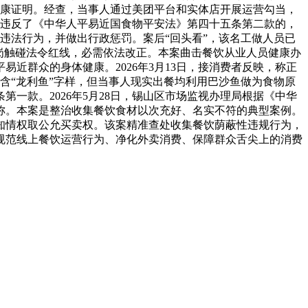
内健康证明。经查，当事人通过美团平台和实体店开展运营勾当，
为违反了《中华人平易近国食物平安法》第四十五条第二款的，
正违法行为，并做出行政惩罚。案后“回头看”，该名工做人员已
岗触碰法令红线，必需依法改正。本案曲击餐饮从业人员健康办
近群众的身体健康。2026年3月13日，接消费者反映，称正
含“龙利鱼”字样，但当事人现实出餐均利用巴沙鱼做为食物原
一款。2026年5月28日，锡山区市场监视办理局根据《中华
称。本案是整治收集餐饮食材以次充好、名实不符的典型案例。
知情权取公允买卖权。该案精准查处收集餐饮荫蔽性违规行为，
规范线上餐饮运营行为、净化外卖消费、保障群众舌尖上的消费