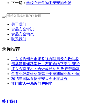
下一篇：
学校召开食物平安安排会议
关于我们
食品安全常识
食品安全动态
联系我们
为你推荐
广东省梅州市市场监视办理局发布收集餐
澧县澧州翊武学校：严把食物平安关 守护
坪头乡南庄村：合做成长扶贫 财产带动富
食育小记者坐总坐落户史家胡同小学 中国
2015年国际食物平安大会正在举办
江门市人平易近门户网坐
关于我们