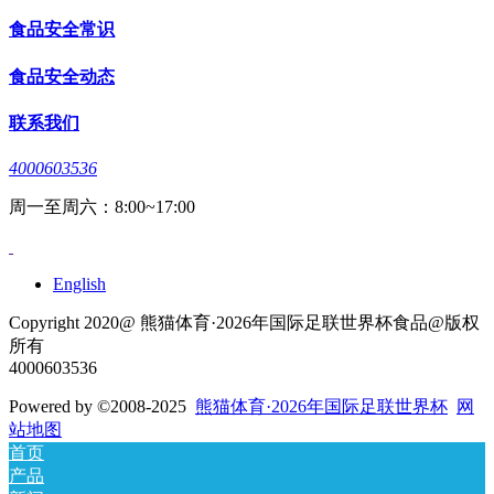
食品安全常识
食品安全动态
联系我们
4000603536
周一至周六：8:00~17:00
English
Copyright 2020@ 熊猫体育·2026年国际足联世界杯食品@版权
所有
4000603536
Powered by
©2008-2025
熊猫体育·2026年国际足联世界杯
网
站地图
首页
产品