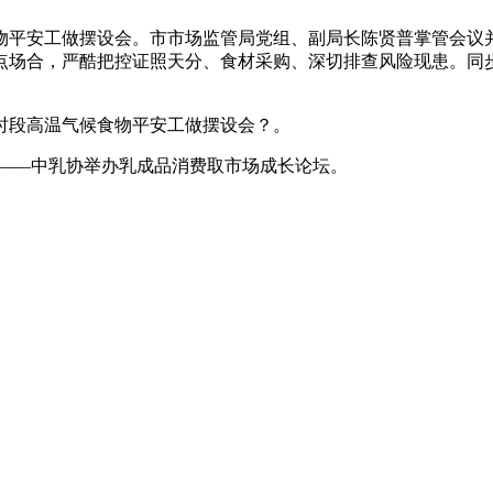
平安工做摆设会。市市场监管局党组、副局长陈贤普掌管会议
点场合，严酷把控证照天分、食材采购、深切排查风险现患。同
段高温气候食物平安工做摆设会？。
——中乳协举办乳成品消费取市场成长论坛。