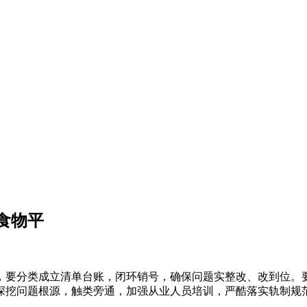
食物平
分类成立清单台账，闭环销号，确保问题实整改、改到位。要
深挖问题根源，触类旁通，加强从业人员培训，严酷落实轨制规
！