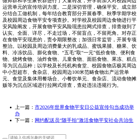
微师群和学生家长群进行了大量转发，开学前加大对校园周边
运营单元的宣传培训力度。二是深切管理，确保平安。成立部
分结合工做机制，每年结合教育部分开展春季、秋季学期学校
及校园周边食物平安专项查抄。对学校及校园周边食物进行平
安风险阐发，开展食物平安风险现患拉网式排查，排查做到了
认实、全面、详尽，不走过场，不留盲点，不留死角。对存正
在食物平安现患的，责令期限整改；加强日常监管，开展专项
整治。以校园及周边消费量大的乳成品、蜜饯果脯、糖果、饮
料、冷冻饮品、膨化食物、“五毛”取“一元”低价食物、便利食
物、烧烤食物、油炸食物、儿童食物、面筋食物、果冻、糕点
等为沉点品种；以学校及长托机构食堂、校园食物店极其周边
中小型超市、食杂店、校园周边100米范畴食物出产运营单
元、食堂及集体用餐场合、小餐饮单元、食杂店、流动食物摊
贩等为沉点区域进行拉网式排查，查处违法违规行为。
上一篇：
市2026年世界食物平安日公益宣传勾当成功举
办
下一篇：
网约配送员“随手拍”激活食物平安社会共治生