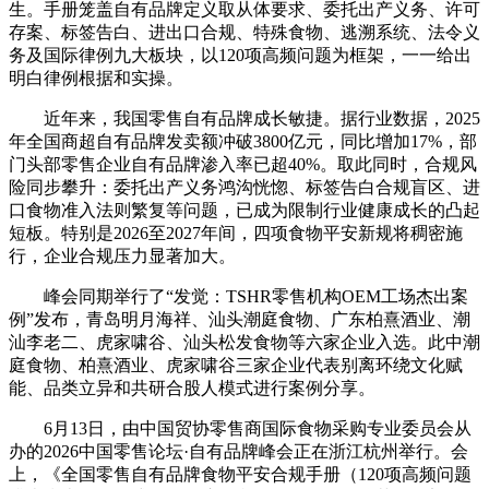
生。手册笼盖自有品牌定义取从体要求、委托出产义务、许可
存案、标签告白、进出口合规、特殊食物、逃溯系统、法令义
务及国际律例九大板块，以120项高频问题为框架，一一给出
明白律例根据和实操。
近年来，我国零售自有品牌成长敏捷。据行业数据，2025
年全国商超自有品牌发卖额冲破3800亿元，同比增加17%，部
门头部零售企业自有品牌渗入率已超40%。取此同时，合规风
险同步攀升：委托出产义务鸿沟恍惚、标签告白合规盲区、进
口食物准入法则繁复等问题，已成为限制行业健康成长的凸起
短板。特别是2026至2027年间，四项食物平安新规将稠密施
行，企业合规压力显著加大。
峰会同期举行了“发觉：TSHR零售机构OEM工场杰出案
例”发布，青岛明月海祥、汕头潮庭食物、广东柏熹酒业、潮
汕李老二、虎家啸谷、汕头松发食物等六家企业入选。此中潮
庭食物、柏熹酒业、虎家啸谷三家企业代表别离环绕文化赋
能、品类立异和共研合股人模式进行案例分享。
6月13日，由中国贸协零售商国际食物采购专业委员会从
办的2026中国零售论坛·自有品牌峰会正在浙江杭州举行。会
上，《全国零售自有品牌食物平安合规手册（120项高频问题