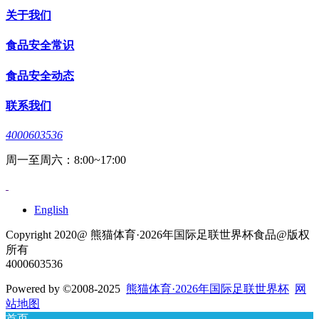
关于我们
食品安全常识
食品安全动态
联系我们
4000603536
周一至周六：8:00~17:00
English
Copyright 2020@ 熊猫体育·2026年国际足联世界杯食品@版权
所有
4000603536
Powered by
©2008-2025
熊猫体育·2026年国际足联世界杯
网
站地图
首页