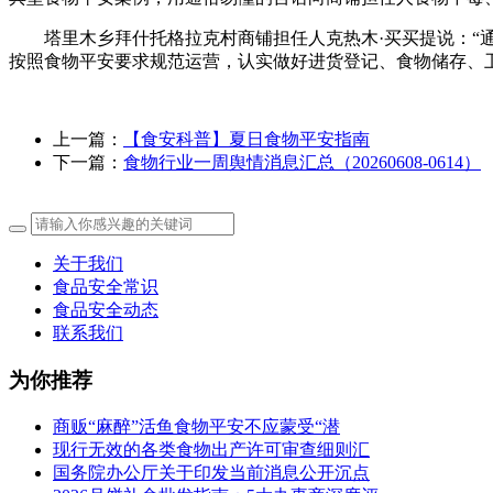
塔里木乡拜什托格拉克村商铺担任人克热木·买买提说：“通
按照食物平安要求规范运营，认实做好进货登记、食物储存、
上一篇：
【食安科普】夏日食物平安指南
下一篇：
食物行业一周舆情消息汇总（20260608-0614）
关于我们
食品安全常识
食品安全动态
联系我们
为你推荐
商贩“麻醉”活鱼食物平安不应蒙受“潜
现行无效的各类食物出产许可审查细则汇
国务院办公厅关于印发当前消息公开沉点