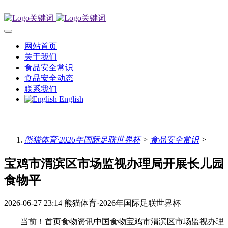
网站首页
关于我们
食品安全常识
食品安全动态
联系我们
English
熊猫体育·2026年国际足联世界杯
>
食品安全常识
>
宝鸡市渭滨区市场监视办理局开展长儿园
食物平
2026-06-27 23:14
熊猫体育·2026年国际足联世界杯
当前！首页食物资讯中国食物宝鸡市渭滨区市场监视办理