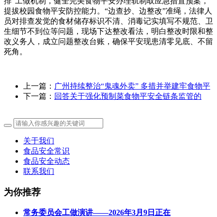
排”工做机制，健全完美食物平安办理轨制取应急措置预案，
提拔校园食物平安防控能力。“边查抄、边整改”准绳，法律人
员对排查发觉的食材储存标识不清、消毒记实填写不规范、卫
生细节不到位等问题，现场下达整改看法，明白整改时限和整
改义务人，成立问题整改台账，确保平安现患清零见底、不留
死角。
上一篇：
广州持续整治“鬼魂外卖” 多措并举建牢食物平
下一篇：
回答关于强化预制菜食物平安全链条监管的
关于我们
食品安全常识
食品安全动态
联系我们
为你推荐
常务委员会工做演讲——2026年3月9日正在