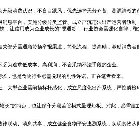
升级消费认识，不盲目跟风，优先选择天分齐备、溯源清晰的
息平台，实施分级分类监管、成立严沉违法出产运营者轨制，
扶，让信用成为企业成长的“硬通货”。行业协会需强化自律，鞭
关部分需通顺赞扬举报渠道，简化流程、提高励，激励消费者自
乏为逃求低成本、高利润，不吝采纳不法手段的企业。
求，也是食物行业必需兑现的刚性许诺。正在笔者看来。
。大型企业需阐扬标杆感化，成立尺度化出产系统，严控质检环
长”的特点，也让保守分段监管模式呈现短板。对此，必需建
律联动、消息共享，成立健全食物平安逃溯系统，实现食物从原