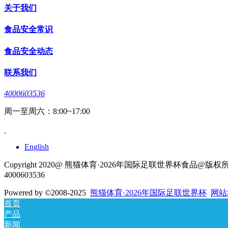
关于我们
食品安全常识
食品安全动态
联系我们
4000603536
周一至周六：8:00~17:00
English
Copyright 2020@ 熊猫体育·2026年国际足联世界杯食品@版权
4000603536
Powered by
©2008-2025
熊猫体育·2026年国际足联世界杯
网站
首页
产品
新闻