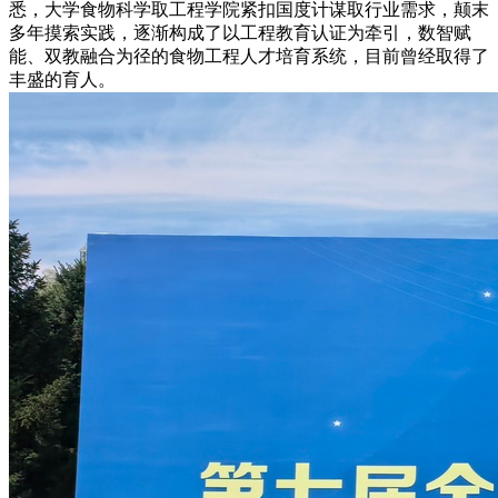
悉，大学食物科学取工程学院紧扣国度计谋取行业需求，颠末
多年摸索实践，逐渐构成了以工程教育认证为牵引，数智赋
能、双教融合为径的食物工程人才培育系统，目前曾经取得了
丰盛的育人。