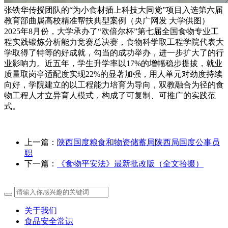
张铁华传授团队的“为小食材插上科技大同党”项目入选第六届
教育部曲属高校精准帮扶典型案例（央广网发 大学供图）
2025年8月份，大学承办了“欧倍尔杯”第七届全国食物专业工
程实践锻炼分析能力竞赛总决赛，食物科学取工程学院代表大
学取得了特等的好成就，勾当的成功举办，进一步扩大了的行
业影响力。近五年，学生升学率以17%的增幅稳步提拔，就业
质量取岗亭适配度实现22%的显著加强，用人单元对劲度持续
向好，学院建立的以工程能力培育为导向，双教融合为径的食
物工程人才立异育人模式，构成了可复制、可推广的实践范
式。
上一篇：
陕西国度粮食和物资储蓄局陕西局国度公事员
职
下一篇：
《食物平安法》最新批改版（全文拾掇）
关于我们
食品安全常识