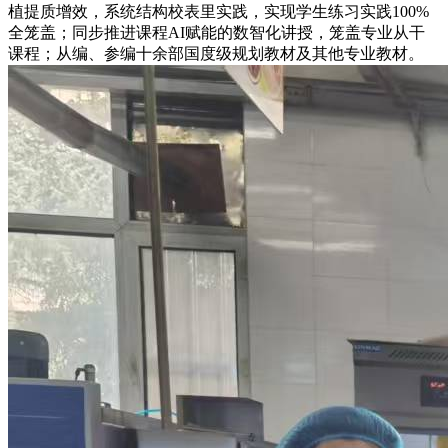
植提质增效，系统结构校表里实践，实现学生练习实践100%
全笼盖；同步推进课程AI赋能的数智化讲授，笼盖专业从干
课程；从编、参编十余部国度级规划教材及其他专业教材。