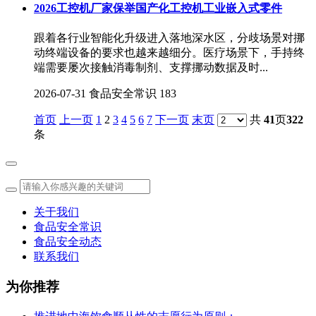
2026工控机厂家保举国产化工控机工业嵌入式零件
跟着各行业智能化升级进入落地深水区，分歧场景对挪
动终端设备的要求也越来越细分。医疗场景下，手持终
端需要屡次接触消毒制剂、支撑挪动数据及时...
2026-07-31
食品安全常识
183
首页
上一页
1
2
3
4
5
6
7
下一页
末页
共
41
页
322
条
关于我们
食品安全常识
食品安全动态
联系我们
为你推荐