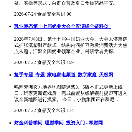
疑、实操等形式，向群众普及夏日食物药品平安...
2026-07-24
食品安全常识
96
乳业表态第十七届奶业大会全景演绎全链科创“
2026年7月8日，第十七届中国奶业大会、大会以谋篇链
式扩张沉塑财产款式，结构内涵扩容激发消费活力为焦
点从题，汇聚全国奶业领军企业、科研学者共探...
2026-07-22
食品安全常识
159
抢手专题_专题_家电家电频道_数字家庭_天极网
鸣潮梦洲玄方地界地图随逛戏3。5版本正式更新上线
日，玩家更新逛戏后，完成前置从线解锁前提即可进入
该全新地图进行摸索。 今日，小鹏集团正在慕尼...
2026-07-22
食品安全常识
174
财金科普学问_理财学问_投资入门 - 希财网