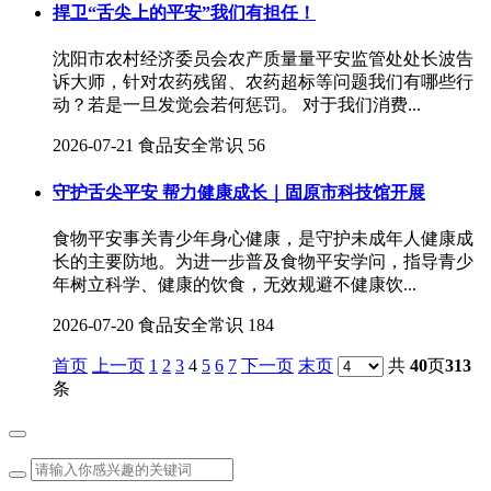
捍卫“舌尖上的平安”我们有担任！
沈阳市农村经济委员会农产质量量平安监管处处长波告
诉大师，针对农药残留、农药超标等问题我们有哪些行
动？若是一旦发觉会若何惩罚。 对于我们消费...
2026-07-21
食品安全常识
56
守护舌尖平安 帮力健康成长｜固原市科技馆开展
食物平安事关青少年身心健康，是守护未成年人健康成
长的主要防地。为进一步普及食物平安学问，指导青少
年树立科学、健康的饮食，无效规避不健康饮...
2026-07-20
食品安全常识
184
首页
上一页
1
2
3
4
5
6
7
下一页
末页
共
40
页
313
条