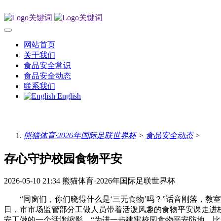
网站首页
关于我们
食品安全常识
食品安全动态
联系我们
English
熊猫体育·2026年国际足联世界杯
>
食品安全动态
>
存心守护校园食物平安
2026-05-10 21:34
熊猫体育·2026年国际足联世界杯
“同窗们，你们晓得什么是‘三无食物’吗？”话音刚落，教室
日，市市场监管部分工做人员带着活泼风趣的食物平安课走进
安工做的一个活泼缩影。“为进一步建牢校园食物平安防地，比