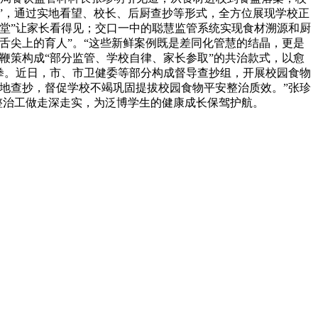
”，通过实地看望、校长、后厨查抄等形式，全方位展现学校正
堂”让家长看得见；交口一中的聪慧监管系统实现食材溯源和厨
舌尖上的育人”。“这些新鲜案例既是差同化管慧的结晶，更是
鞭策构成“部分监管、学校自律、家长参取”的共治款式，以愈
拳。近日，市、市卫健委等部分构成督导查抄组，开展校园食物
地查抄，督促学校不竭巩固提拔校园食物平安整治质效。”张珍
整治工做走深走实，为泛博学生的健康成长保驾护航。