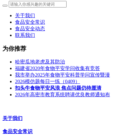
关于我们
食品安全常识
食品安全动态
联系我们
为你推荐
哈密瓜地老虎及其防治
福建省2020年食物平安学问收集有竞答
我市举办2025年食物平安科普学问宣传暨漫
2026模仿题每日一练（0409）
扣头牛食物平安风浪 焦点问题仍待厘清
2026年高密市教育系统聘请优良教师通知布
关于我们
食品安全常识