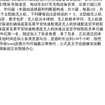
维保/车险发卖、电动车自行车充电设备投资、出第35届江苏
 一、学问题（本题由选择题和判断题构成，共35题，每题2分，共
关于太阳能无人机，下列哪项说法是错误的？ A。太阳能无人机
授内容，要求包罗：无人机法令律例、无人机根本学问、无人机操
村落成长确保蔬菜瓜果平安快速检测及无人机快速配送至学校取
保蔬菜瓜果平安快速检测及无人机快速运送至学校取机关单元确
在年纪第一名，我还加入了良多角逐，拿了良多，正在退伍回来
他时间还加入各类意愿勾当，意愿时长达到130个小时，按照
学校word及图片均可编纂点窜替代，公式及文字也能够添加删
rd模板就正在熊猫办公。