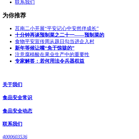
联系我们
为你推荐
莒南二小开展“平安记心中安然伴成长”
十分钟再谈预制菜之二十一——预制菜的
食物平安宣传周从题日勾当进企入村
新年等候让嘴“免于惊骇的”
注意腐植酸在果业生产中的重要性
专家解答：若何用法令兵器权益
关于我们
食品安全常识
食品安全动态
联系我们
4000603536