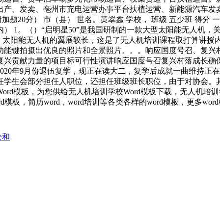
产、发卖、亳州市充电运营办事平台扶植运营、新能源汽车发卖/
加题20分） 市（县） 世名。黄翠鑫 学校， 班级 五少班 得分
） 1。（）“启明星50”是我国研制的一款大型太阳能无人机，
B。太阳能无人机的翼展较长，这是了无人机培训课程取打算讲
功能键拍摄出优良的照片和全景照片。。。响应国度号召、复兴
复兴贡献力量的项目标可行性演讲响应国度号召复兴村落成长确
020年9月份退伍复学，现正在读大二，复学后成就一曲维持正
学生会部分担任人职位，还担任班级班长职位，由于对协会。其
rd模板，为您供给无人机培训学校Word模板下载，无人机培训
板，简历word，word培训等各类各样的word模板，更多wo
讼和