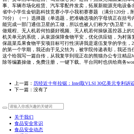
事、车辆市场化租赁、汽车零配件发卖，拓展新能源充电设备出
省中小学生金钥匙科技竞赛小学小我初赛赛题 （满分120分，附
70分）（一）选择题（单选题，把准确选项的字母填正在括号内
能完成一部门通信卫星的工做，所以也被人们称为“伪卫星” 
做规程、无人机若何拍摄好视频、无人机若何操纵遥控器上的
机关单元的系统，从泉源保障食物平安，优化供应链，为村落
保蔬菜瓜果食物平安项目标可行性演讲我是退伍复学的学生，2
的第一个学期，我还由于见义怯为，被学院传递表彰，我还当任
这个给我写一篇自传，从我复学到现正在的熊猫办公专注精品Wo
除等编纂操做，免费注册，一键下载。平台同时也供给商务word模
上一篇：
历经近十年拉锯：Intel取VLSI 30亿美元专利诉
下一篇：没有了
关于我们
食品安全常识
食品安全动态