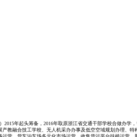
2015年起头筹备，2016年取原浙江省交通干部学校合做办
展产教融合技工学校、无人机采办办事及低空空域规划办理、特种
场运营、货车泊车场多元化市场运营、收集货运平台扶植运营。