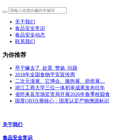
关于我们
食品安全常识
食品安全动态
联系我们
为你推荐
早干嘛去了_处置_赞扬_问题
2018年全国食物平安宣传周
二次元漫展、它博会、服拆展、烘焙展…
浙江工商大学三位一体初审成果发布往年
省怀来县市场监管局开展2026年春季校园食
国度OID注册核心：国度认定产物溯源标识
关于我们
食品安全常识