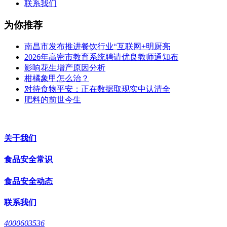
联系我们
为你推荐
南昌市发布推进餐饮行业“互联网+明厨亮
2026年高密市教育系统聘请优良教师通知布
影响花生增产原因分析
柑橘象甲怎么治？
对待食物平安：正在数据取现实中认清全
肥料的前世今生
关于我们
食品安全常识
食品安全动态
联系我们
4000603536