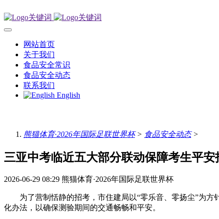
网站首页
关于我们
食品安全常识
食品安全动态
联系我们
English
熊猫体育·2026年国际足联世界杯
>
食品安全动态
>
三亚中考临近五大部分联动保障考生平安
2026-06-29 08:29
熊猫体育·2026年国际足联世界杯
为了营制恬静的招考，市住建局以“零乐音、零扬尘”为方针
化办法，以确保测验期间的交通畅畅和平安。