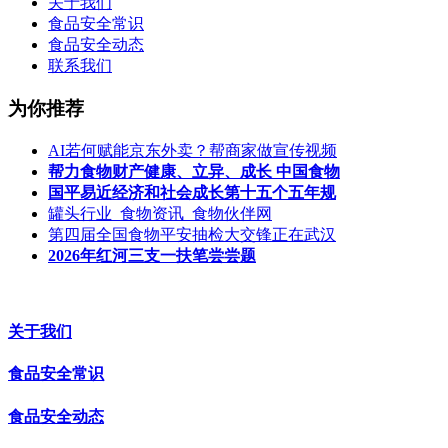
关于我们
食品安全常识
食品安全动态
联系我们
为你推荐
AI若何赋能京东外卖？帮商家做宣传视频
帮力食物财产健康、立异、成长 中国食物
国平易近经济和社会成长第十五个五年规
罐头行业_食物资讯_食物伙伴网
第四届全国食物平安抽检大交锋正在武汉
2026年红河三支一扶笔尝尝题
关于我们
食品安全常识
食品安全动态