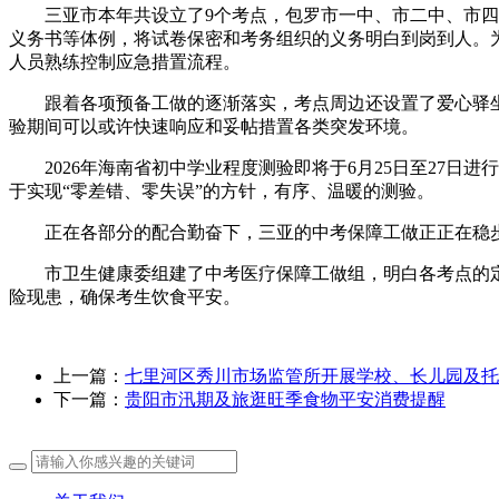
三亚市本年共设立了9个考点，包罗市一中、市二中、市四中
义务书等体例，将试卷保密和考务组织的义务明白到岗到人。
人员熟练控制应急措置流程。
跟着各项预备工做的逐渐落实，考点周边还设置了爱心驿坐
验期间可以或许快速响应和妥帖措置各类突发环境。
2026年海南省初中学业程度测验即将于6月25日至27日
于实现“零差错、零失误”的方针，有序、温暖的测验。
正在各部分的配合勤奋下，三亚的中考保障工做正正在稳步
市卫生健康委组建了中考医疗保障工做组，明白各考点的定
险现患，确保考生饮食平安。
上一篇：
七里河区秀川市场监管所开展学校、长儿园及托
下一篇：
贵阳市汛期及旅逛旺季食物平安消费提醒