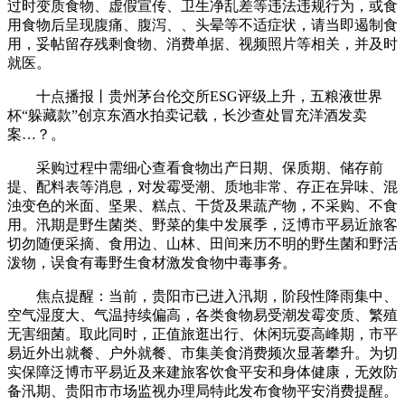
过时变质食物、虚假宣传、卫生净乱差等违法违规行为，或食
用食物后呈现腹痛、腹泻、、头晕等不适症状，请当即遏制食
用，妥帖留存残剩食物、消费单据、视频照片等相关，并及时
就医。
十点播报丨贵州茅台伦交所ESG评级上升，五粮液世界
杯“躲藏款”创京东酒水拍卖记载，长沙查处冒充洋酒发卖
案…？。
采购过程中需细心查看食物出产日期、保质期、储存前
提、配料表等消息，对发霉受潮、质地非常、存正在异味、混
浊变色的米面、坚果、糕点、干货及果蔬产物，不采购、不食
用。汛期是野生菌类、野菜的集中发展季，泛博市平易近旅客
切勿随便采摘、食用边、山林、田间来历不明的野生菌和野活
泼物，误食有毒野生食材激发食物中毒事务。
焦点提醒：当前，贵阳市已进入汛期，阶段性降雨集中、
空气湿度大、气温持续偏高，各类食物易受潮发霉变质、繁殖
无害细菌。取此同时，正值旅逛出行、休闲玩耍高峰期，市平
易近外出就餐、户外就餐、市集美食消费频次显著攀升。为切
实保障泛博市平易近及来建旅客饮食平安和身体健康，无效防
备汛期、贵阳市市场监视办理局特此发布食物平安消费提醒。