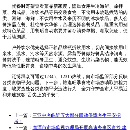
就餐时寄望查看菜品新颖度，隆重食用生冷海鲜、凉拌
菜、卤成品、冷饮冰品等易变质食物，不食用未烧熟煮透的肉
类、河鲜、海鲜，不饮用生水及来历不明的冰块饮品。多人会
餐按需点餐、杜绝餐饮华侈，合理选择套餐菜品，隆重食用别
致特色菜品，用餐后自动索要并留存消费单据、领取凭证，便
于后续溯源。
户外饮水优先选择正轨品牌瓶拆饮用水，切勿间接饮用山
泉水、溪水、河水等天然水源。露营野餐做好餐具洁净消毒，
餐前洗手，连结就餐卫生，避免蚊虫、尘埃污染食物，能无效
降低急性肠胃炎、食物中毒的发生风险。
泛博群众可通过12345、12315热线，向市场监管部分反映
各类食物平安问题。下一步，旅逛旺季食物市场放哨取抽检力
度，峻厉查处各类食物平安违法行为，全力守护全市人平易近
和来建旅客“舌尖上的平安”。
上一篇：
三亚中考临近五大部分联动保障考生平安招
考！
下一篇：
鹰潭市市场监视办理局开展高速办事区查抄 建