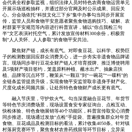
会代表全程参取监视，组织法律人员对特色农商食物运营单元
开展示场巡检抽样，并通过部分官网及时公示成果、回应关
心。分会场依托“科技文化三下乡”集中办事勾当同步开展宣
传，监管人员和食物平安意愿者聚焦食物选购技巧、破解、农
村群宴平安规范等内容进行科普宣讲，辅以“你点我检三句
半”文艺表演衬托空气，累计发放宣传材料300余份，积极营
制“人人关怀、人人参取”的食物平安共治。
聚焦财产链，成长有底气。对即食豆花、以科学、权势巨
子的检测数据回应群众消费关心，进一步夯实非遗食物品牌诺
言。现场同步举行豆花全财产链人才培育授牌、推泛博使聘用
及5项财产项目签约，笼盖原料种植、蘸水出产、抽象店扶
植、品牌等沉点环节，鞭策从“一颗豆”到“一碗花”“一碟料”的
全链条监管提质升级，实现食物平安监管取非遗身手财产化、
尺度化成长同频共振，让处所特色食物财产成长更有底气。
融入节庆里，守护炊火气。勾当深度融合豆花节、年货节
等特色节庆消费场景，现场设置食安专家征询台、点检互动、
快检体验、特色食物展销等40个功能区，科普宣传取安心消费
同步推进。现场通过发放“点检”手提袋、普遍搜集群众对年货
食物、豆花成品及检测目标的看法，累计收集4050条。针对镇
村落厨竞赛环节，聚焦食材农兽药残留等环节目标，立异采