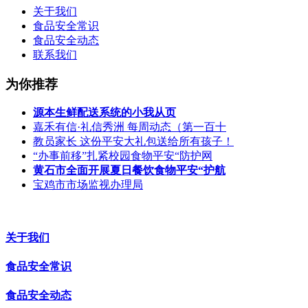
关于我们
食品安全常识
食品安全动态
联系我们
为你推荐
源本生鲜配送系统的小我从页
嘉禾有信·礼信秀洲 每周动态（第一百十
教员家长 这份平安大礼包送给所有孩子！
“办事前移”扎紧校园食物平安“防护网
黄石市全面开展夏日餐饮食物平安“护航
宝鸡市市场监视办理局
关于我们
食品安全常识
食品安全动态